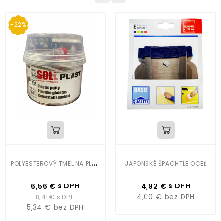
-22%
P
OLYESTEROVÝ TMEL NA PLASTY 0,5KG
JAPONSKÉ ŠPACHTLE OCEĽ
Cena
Bežná
Cena
s DPH
s DPH
6,56 €
4,92 €
cena
4,00 €
bez DPH
8,41 €
s DPH
5,34 €
bez DPH