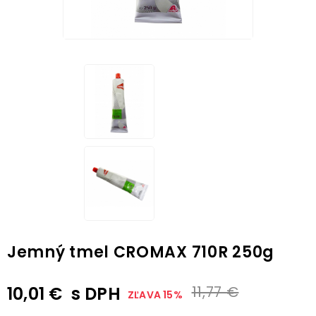
Jemný tmel CROMAX 710R 250g
10,01 €
s DPH
11,77 €
ZĽAVA 15%