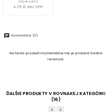
cena
7,50 €
s DPH
4,76 €
bez DPH
chat
Komentáre (0)
Na tento produkt momentálne nie je pridaná žiadna
recenzia.
ĎALŠIE PRODUKTY V ROVNAKEJ KATEGÓRII:
(16)