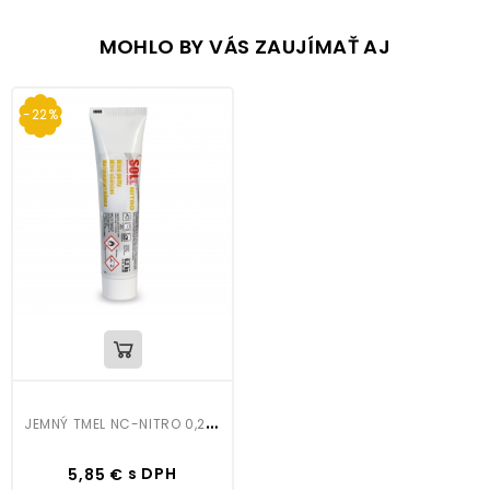
MOHLO BY VÁS ZAUJÍMAŤ AJ
-22%
J
EMNÝ TMEL NC-NITRO 0,2KG SOLL
Cena
Bežná
s DPH
5,85 €