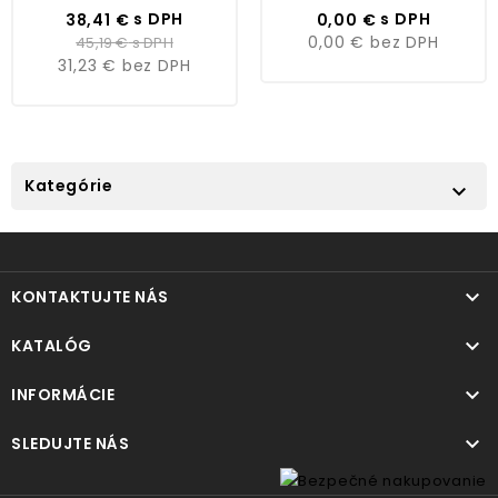
Cena
Bežná
Cena
s DPH
s DPH
38,41 €
0,00 €
cena
0,00 €
bez DPH
45,19 €
s DPH
31,23 €
bez DPH
Kategórie


KONTAKTUJTE NÁS

KATALÓG

INFORMÁCIE

SLEDUJTE NÁS