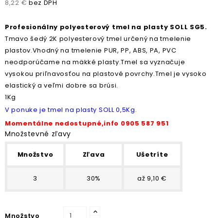
8,22 €
bez DPH
Profesionálny polyesterový tmel na plasty SOLL SG5.
Tmavo šedý 2K polyesterový tmel určený na tmelenie
plastov.Vhodný na tmelenie PUR, PP, ABS, PA, PVC
neodporúčame na mäkké plasty.Tmel sa vyznačuje
vysokou priľnavosťou na plastové povrchy.Tmel je vysoko
elastický a veľmi dobre sa brúsi.
1Kg
V ponuke je tmel na plasty SOLL 0,5Kg.
Momentálne nedostupné,info 0905 587 951
Množstevné zľavy
Množstvo
Zľava
Ušetríte
3
30%
až 9,10 €
Množstvo