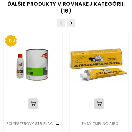
ĎALŠIE PRODUKTY V ROVNAKEJ KATEGÓRII:
(16)
-15%
P
OLYESTEROVÝ STRIEKACÍ TMEL CROMAX 799R
JEMNÝ TMEL NC AIRO