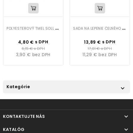
P
OLYESTEROVÝ TMEL SOLL ALU 0,5KG
S
ADA NA LEPENIE ČELNÉHO AUTOSKLA SOLL
Cena
Bežná
Cena
Bežná
s DPH
s DPH
4,80 €
13,89 €
cena
cena
6,15 €
s DPH
17,81 €
s DPH
3,90 €
bez DPH
11,29 €
bez DPH
Kategórie


KONTAKTUJTE NÁS

KATALÓG