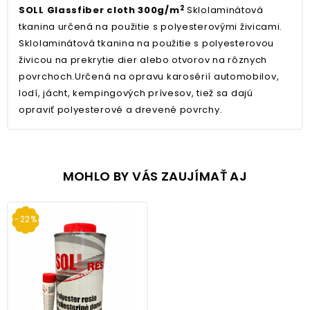
2
SOLL Glassfiber cloth 300g/m
Sklolaminátová
tkanina určená na použitie s polyesterovými živicami.
Sklolaminátová tkanina na použitie s polyesterovou
živicou na prekrytie dier alebo otvorov na rôznych
povrchoch.
Určená na opravu karosérií automobilov,
lodí, jácht, kempingových prívesov, tiež sa dajú
opraviť polyesterové a drevené povrchy.
MOHLO BY VÁS ZAUJÍMAŤ AJ
-22%