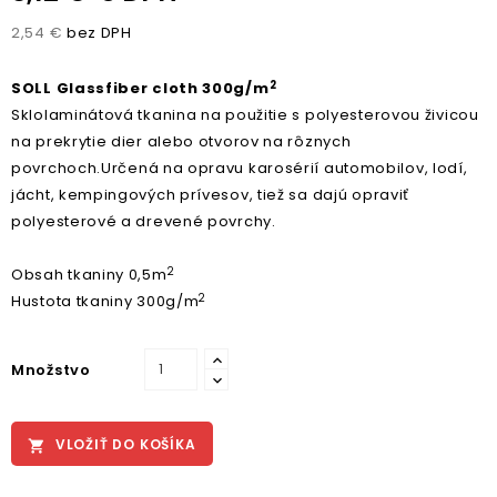
2,54 €
bez DPH
2
SOLL Glassfiber cloth 300g/m
Sklolaminátová tkanina na použitie s polyesterovou živicou
na prekrytie dier alebo otvorov na rôznych
povrchoch.
Určená na opravu karosérií automobilov, lodí,
jácht, kempingových prívesov, tiež sa dajú opraviť
polyesterové a drevené povrchy.
2
Obsah tkaniny 0,5m
2
Hustota tkaniny 300g/m
Množstvo
VLOŽIŤ DO KOŠÍKA
