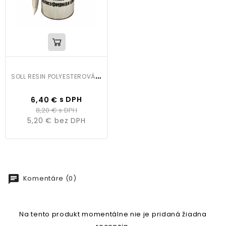
S
OLL RESIN POLYESTEROVÁ ŽIVICA 0,5KG
Cena
Bežná
s DPH
6,40 €
cena
8,20 €
s DPH
5,20 €
bez DPH
chat
Komentáre (0)
Na tento produkt momentálne nie je pridaná žiadna