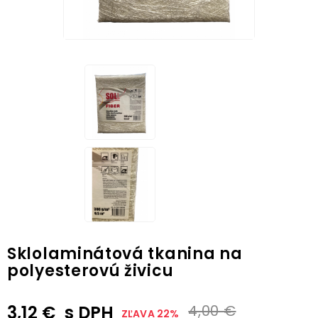
Sklolaminátová tkanina na
polyesterovú živicu
3,12 €
s DPH
4,00 €
ZĽAVA 22%