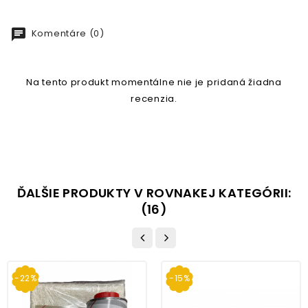
chat
Komentáre (0)
Na tento produkt momentálne nie je pridaná žiadna
recenzia.
ĎALŠIE PRODUKTY V ROVNAKEJ KATEGÓRII:
(16)
-22%
-15%