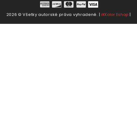
2026 © Všetky autorské práva vyhradené. |
|
iKKolor Eshop