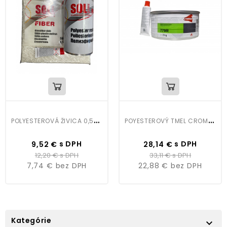
P
OLYESTEROVÁ ŽIVICA 0,5KG A SKLOLAMINÁTOVÁ TKANINA
P
OYESTEROVÝ TMEL CROMAX 779R
Cena
Bežná
Cena
Bežná
s DPH
s DPH
9,52 €
28,14 €
cena
cena
12,20 €
s DPH
33,11 €
s DPH
7,74 €
bez DPH
22,88 €
bez DPH
Kategórie
