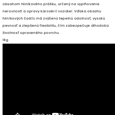
obsahom hliníkového prášku, určený na vyplňovanie
nerovností a opravy karosérií vozidiel. Vďaka obsahu
hliníkových častíc má zvýšenú tepelnú odolnosť, vysokú
pevnosť a zlepšenú flexibilitu, čím zabezpečuje dlhodobú
životnosť opraveného povrchu.
1Kg