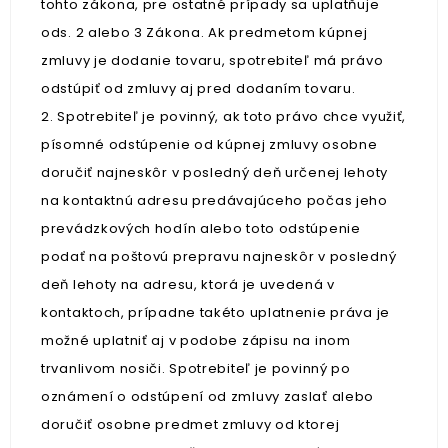
tohto zákona, pre ostatné prípady sa uplatňuje
ods. 2 alebo 3 Zákona. Ak predmetom kúpnej
zmluvy je dodanie tovaru, spotrebiteľ má právo
odstúpiť od zmluvy aj pred dodaním tovaru.
2. Spotrebiteľ je povinný, ak toto právo chce využiť,
písomné odstúpenie od kúpnej zmluvy osobne
doručiť najneskôr v posledný deň určenej lehoty
na kontaktnú adresu predávajúceho počas jeho
prevádzkových hodín alebo toto odstúpenie
podať na poštovú prepravu najneskôr v posledný
deň lehoty na adresu, ktorá je uvedená v
kontaktoch, prípadne takéto uplatnenie práva je
možné uplatniť aj v podobe zápisu na inom
trvanlivom nosiči. Spotrebiteľ je povinný po
oznámení o odstúpení od zmluvy zaslať alebo
doručiť osobne predmet zmluvy od ktorej