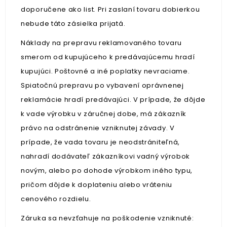
doporučene ako list. Pri zaslaní tovaru dobierkou
nebude táto zásielka prijatá.
Náklady na prepravu reklamovaného tovaru
smerom od kupujúceho k predávajúcemu hradí
kupujúci. Poštovné a iné poplatky nevraciame.
Spiatočnú prepravu po vybavení oprávnenej
reklamácie hradí predávajúci. V prípade, že dôjde
k vade výrobku v záručnej dobe, má zákazník
právo na odstránenie vzniknutej závady. V
prípade, že vada tovaru je neodstrániteľná,
nahradí dodávateľ zákazníkovi vadný výrobok
novým, alebo po dohode výrobkom iného typu,
pričom dôjde k doplateniu alebo vráteniu
cenového rozdielu.
Záruka sa nevzťahuje na poškodenie vzniknuté: