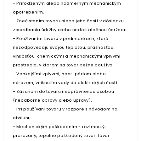
- Prirodzeným alebo nadmerným mechanickým
opotrebením.
- Znečistením tovaru alebo jeho častí v dôsledku
zanedbania údržby alebo nedostatočnou údržbou.
- Používaním tovaru v podmienkach, ktoré
nezodpovedajú svojou teplotou, prašnosťou,
vlhkosťou, chemickými a mechanickými vplyvmi
prostredia, v ktorom sa tovar bežne používa
- Vonkajšími vplyvmi, napr. pádom alebo
nárazom, vniknutím vody do elektrických častí.
- Zásahom do tovaru neoprávnenou osobou
(neodborné opravy alebo úpravy).
- Pri používaní tovaru v rozpore s návodom na
obsluhu.
- Mechanickým poškodením - roztrhnutý,
prerezaný, tepelne poškodený tovar, tovar