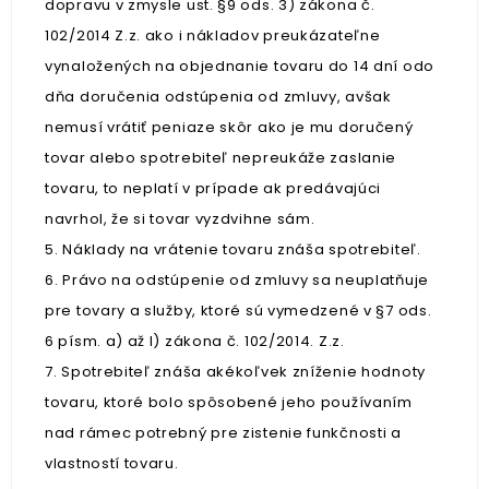
dopravu v zmysle ust. §9 ods. 3) zákona č.
102/2014 Z.z. ako i nákladov preukázateľne
vynaložených na objednanie tovaru do 14 dní odo
dňa doručenia odstúpenia od zmluvy, avšak
nemusí vrátiť peniaze skôr ako je mu doručený
tovar alebo spotrebiteľ nepreukáže zaslanie
tovaru, to neplatí v prípade ak predávajúci
navrhol, že si tovar vyzdvihne sám.
5. Náklady na vrátenie tovaru znáša spotrebiteľ.
6. Právo na odstúpenie od zmluvy sa neuplatňuje
pre tovary a služby, ktoré sú vymedzené v §7 ods.
6 písm. a) až l) zákona č. 102/2014. Z.z.
7. Spotrebiteľ znáša akékoľvek zníženie hodnoty
tovaru, ktoré bolo spôsobené jeho používaním
nad rámec potrebný pre zistenie funkčnosti a
vlastností tovaru.