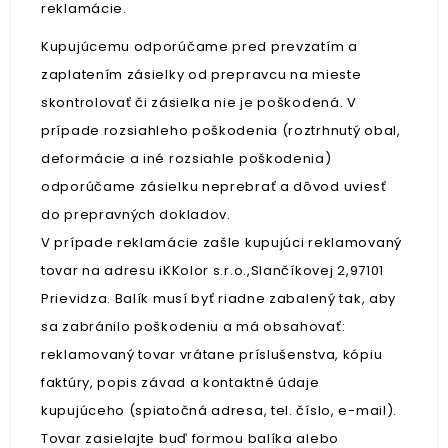
reklamácie.
Kupujúcemu odporúčame pred prevzatím a
zaplatením zásielky od prepravcu na mieste
skontrolovať či zásielka nie je poškodená. V
prípade rozsiahleho poškodenia (roztrhnutý obal,
deformácie a iné rozsiahle poškodenia)
odporúčame zásielku neprebrať a dôvod uviesť
do prepravných dokladov.
V prípade reklamácie zašle kupujúci reklamovaný
tovar na adresu iKKolor s.r.o.,Slančíkovej 2,97101
Prievidza. Balík musí byť riadne zabalený tak, aby
sa zabránilo poškodeniu a má obsahovať:
reklamovaný tovar vrátane príslušenstva, kópiu
faktúry, popis závad a kontaktné údaje
kupujúceho (spiatočná adresa, tel. číslo, e-mail).
Tovar zasielajte buď formou balíka alebo