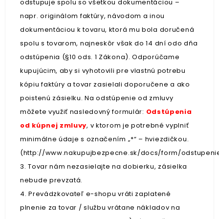
odstupuje spolu so všetkou dokumentáciou –
napr. originálom faktúry, návodom a inou
dokumentáciou k tovaru, ktorá mu bola doručená
spolu s tovarom, najneskôr však do 14 dní odo dňa
odstúpenia (§10 ods. 1 Zákona). Odporúčame
kupujúcim, aby si vyhotovili pre vlastnú potrebu
kópiu faktúry a tovar zasielali doporučene a ako
poistenú zásielku. Na odstúpenie od zmluvy
môžete využiť nasledovný formulár:
Odstúpenia
od kúpnej zmluvy
, v ktorom je potrebné vyplniť
minimálne údaje s označením „*“ – hviezdičkou.
(http://www.nakupujbezpecne.sk/docs/form/odstupeni
3. Tovar nám nezasielajte na dobierku, zásielka
nebude prevzatá.
4. Prevádzkovateľ e-shopu vráti zaplatené
plnenie za tovar / službu vrátane nákladov na