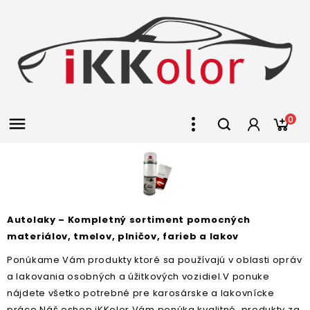

0
Autolaky – Kompletný sortiment pomocných
materiálov, tmelov, plničov, farieb a lakov
Ponúkame Vám produkty ktoré sa používajú v oblasti opráv
a lakovania osobných a úžitkových vozidiel.V ponuke
nájdete všetko potrebné pre karosárske a lakovnícke
práce.Náš eshop iKKolor Vám ponúka kvalitné produkty za