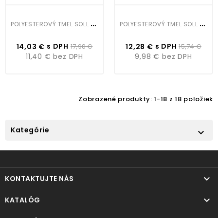
P
OLYESTEROVÝ TMEL SOLL ALU 1,8KG
P
OLYESTEROVÝ TMEL SOLL FIBER 1,5KG
s DPH
s DPH
14,03 €
17,98 €
12,28 €
15,74 €
11,40 €
bez DPH
9,98 €
bez DPH
Zobrazené produkty: 1-18 z 18 položiek
Kategórie


KONTAKTUJTE NÁS

KATALÓG