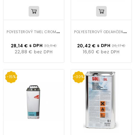
P
OYESTEROVÝ TMEL CROMAX 779R
P
OLYESTEROVÝ ODĽAHČENÝ TMEL LIGHT 1,5L
s DPH
s DPH
28,14 €
33,11 €
20,42 €
26,17 €
22,88 €
bez DPH
16,60 €
bez DPH
-15%
-30%