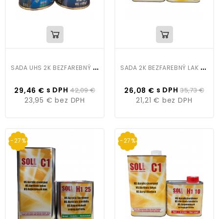
S
ADA UHS 2K BEZFAREBNÝ LAK AIR DRY 1L + UHS TUŽIDLO 0,5L
S
ADA 2K BEZFAREBNÝ LAK C1 HS 1L+H1 10 TUŽIDLO NORMAL 0,5L
s DPH
s DPH
29,46 €
42,09 €
26,08 €
35,73 €
23,95 €
bez DPH
21,21 €
bez DPH
-27%
-27%