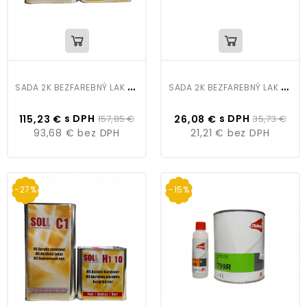
S
ADA 2K BEZFAREBNÝ LAK C1 HS 5L+H1 25 TUŽIDLO NORMAL 2,5L
S
ADA 2K BEZFAREBNÝ LAK C1 HS 1L+H1 10 TUŽIDLO RÝCHLE 0,5L
s DPH
s DPH
115,23 €
157,85 €
26,08 €
35,73 €
93,68 €
bez DPH
21,21 €
bez DPH
-27%
-15%