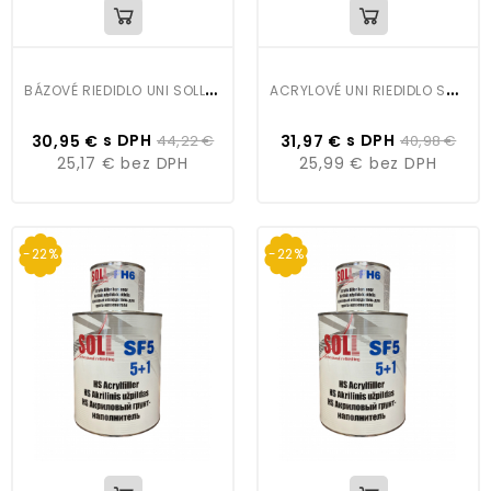
B
ÁZOVÉ RIEDIDLO UNI SOLL 5L
A
CRYLOVÉ UNI RIEDIDLO SOLL 5L
s DPH
s DPH
30,95 €
44,22 €
31,97 €
40,98 €
25,17 €
bez DPH
25,99 €
bez DPH
-22%
-22%