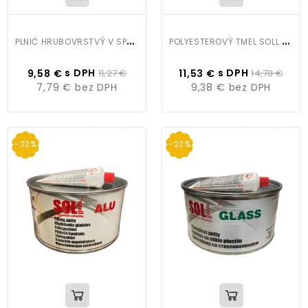
P
LNIČ HRUBOVRSTVÝ V SPREJI SOLL
P
OLYESTEROVÝ TMEL SOLL FULL 1,8KG
s DPH
s DPH
9,58 €
11,27 €
11,53 €
14,78 €
7,79 €
bez DPH
9,38 €
bez DPH
-22%
-22%