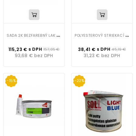
S
ADA 2K BEZFAREBNÝ LAK C1 HS 5L+H1 10 TUŽIDLO RÝCHLE 2,5L
P
OLYESTEROVÝ STRIEKACÍ TMEL CROMAX 799R
s DPH
s DPH
115,23 €
157,85 €
38,41 €
45,19 €
93,68 €
bez DPH
31,23 €
bez DPH
-15%
-22%