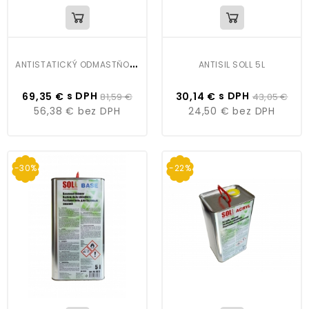
A
NTISTATICKÝ ODMASTŇOVAČ CROMAX 3950S
ANTISIL SOLL 5L
s DPH
s DPH
69,35 €
81,59 €
30,14 €
43,05 €
56,38 €
bez DPH
24,50 €
bez DPH
-30%
-22%