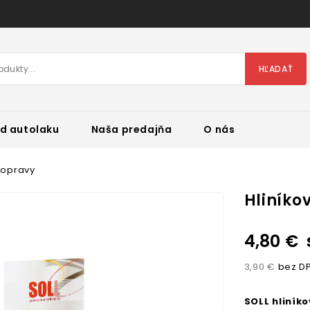
HĽADAŤ
d autolaku
Naša predajňa
O nás
 opravy
Hliníko
4,80 €
3,90 €
bez D
SOLL hliník