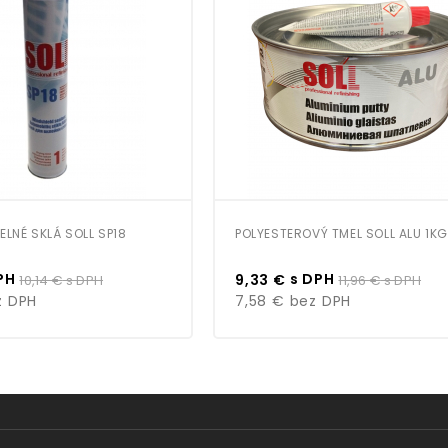
ELNÉ SKLÁ SOLL SP18
POLYESTEROVÝ TMEL SOLL ALU 1KG
Bežná
Cena
Bežná
PH
s DPH
10,14 €
s DPH
9,33 €
11,96 €
s DPH
cena
cena
 DPH
7,58 €
bez DPH