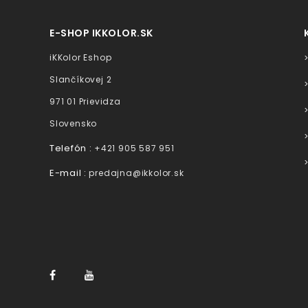
E-SHOP IKKOLOR.SK
iKKolor Eshop
Slančíkovej 2
971 01 Prievidza
Slovensko
Telefón :
+421 905 587 951
E-mail :
predajna@ikkolor.sk