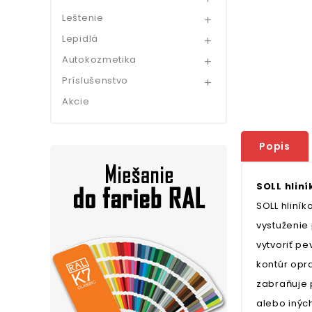
Leštenie

Lepidlá

Autokozmetika

Príslušenstvo

Akcie
Popis
SOLL hlin
SOLL hliní
vystuženie
vytvoriť p
kontúr opr
zabraňuje 
alebo inýc