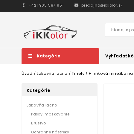
+421 905 587 951
predajna@ikkolor.sk
Kategórie
Vyhľadať kó
Úvod
Lakovňa lacno
Tmely
Hliníková mriežka na
Kategórie
Lakovňa lacno

Pásky, maskovanie
Brusivo
Ochranné nástreky