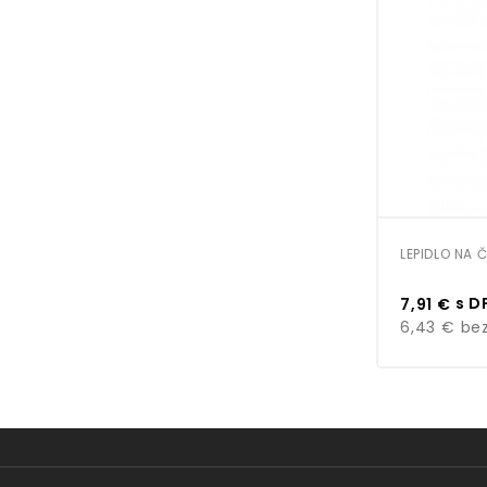
LEPIDLO NA Č
Cena
s D
7,91 €
6,43 €
bez