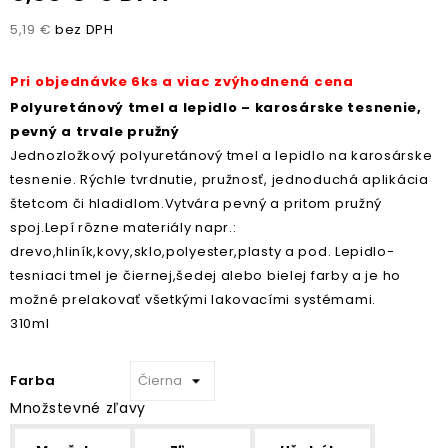
5,19 €
bez DPH
Pri objednávke 6ks a viac zvýhodnená cena
Polyuretánový tmel a lepidlo – karosárske tesnenie,
pevný a trvale pružný
Jednozložkový polyuretánový tmel a lepidlo na karosárske
tesnenie. Rýchle tvrdnutie, pružnosť, jednoduchá aplikácia
štetcom či hladidlom.Vytvára pevný a pritom pružný
spoj.Lepí rôzne materiály napr.:
drevo,hliník,kovy,sklo,polyester,plasty a pod. Lepidlo-
tesniaci tmel je čiernej,šedej alebo bielej farby a je ho
možné prelakovať všetkými lakovacími systémami.
310ml
Farba
Množstevné zľavy