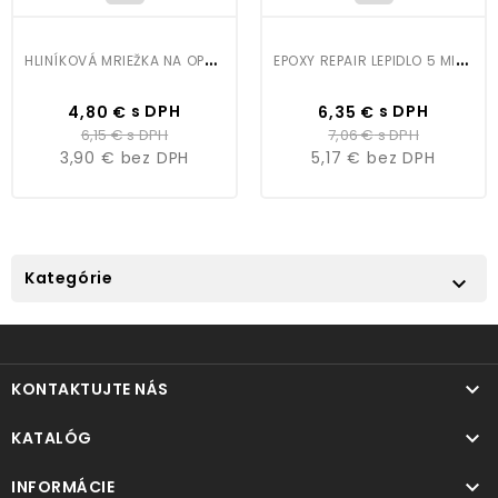
H
LINÍKOVÁ MRIEŽKA NA OPRAVY
E
POXY REPAIR LEPIDLO 5 MIN. 56G
Cena
Bežná
Cena
Bežná
s DPH
s DPH
4,80 €
6,35 €
cena
cena
6,15 €
s DPH
7,06 €
s DPH
3,90 €
bez DPH
5,17 €
bez DPH
Kategórie


KONTAKTUJTE NÁS

KATALÓG

INFORMÁCIE