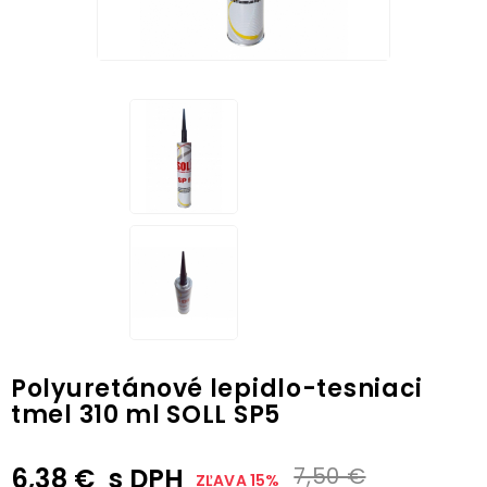
Polyuretánové lepidlo-tesniaci
tmel 310 ml SOLL SP5
6,38 €
s DPH
7,50 €
ZĽAVA 15%