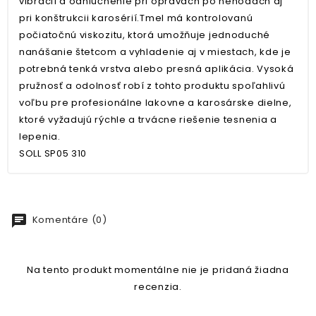
vibrácií a odhlučnenie pri opravách po nehodách aj
pri konštrukcii karosérií.Tmel má kontrolovanú
počiatočnú viskozitu, ktorá umožňuje jednoduché
nanášanie štetcom a vyhladenie aj v miestach, kde je
potrebná tenká vrstva alebo presná aplikácia. Vysoká
pružnosť a odolnosť robí z tohto produktu spoľahlivú
voľbu pre profesionálne lakovne a karosárske dielne,
ktoré vyžadujú rýchle a trvácne riešenie tesnenia a
lepenia.
SOLL SP05 310
chat
Komentáre (0)
Na tento produkt momentálne nie je pridaná žiadna
recenzia.