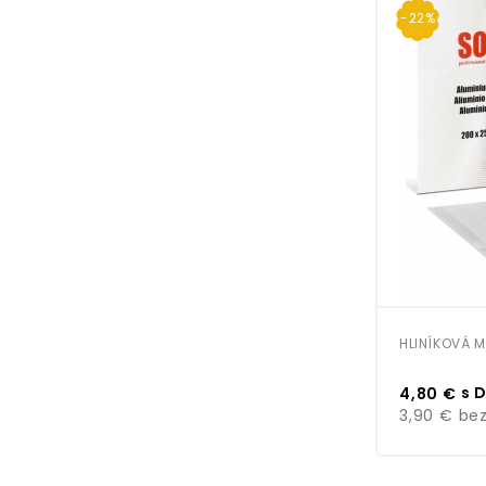
-22%
HLINÍKOVÁ M
Cena
s 
4,80 €
3,90 €
bez