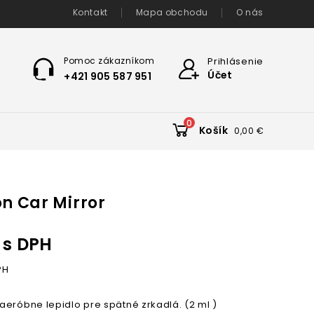
Kontakt
Mapa obchodu
O nás
Pomoc zákazníkom
Prihlásenie
Účet
+421 905 587 951
0
Košík
0,00 €
on Car Mirror
s DPH
PH
aeróbne lepidlo pre spätné zrkadlá. (2 ml )