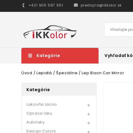
+421 905 587 951
predajna@ikkolor.sk
Kategórie
Vyhľadať kó
Úvod
Lepidlá
Špeciálne
Lep Bison Car Mirror
Kategórie
Lakovňa lacno

Oprava laku

Autolaky

Design Colors
