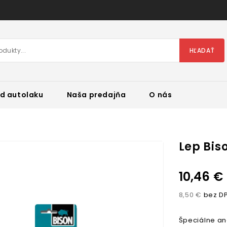
HĽADAŤ
d autolaku
Naša predajňa
O nás
Lep Bis
10,46 €
8,50 €
bez D
Špeciálne an