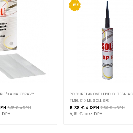
-15%
RIEŽKA NA OPRAVY
POLYURETÁNOVÉ LEPIDLO-TESNIAC
TMEL 310 ML SOLL SP5
Bežná
Cena
Bežná
DPH
s DPH
6,15 €
s DPH
6,38 €
7,50 €
s DPH
cena
cena
 DPH
5,19 €
bez DPH