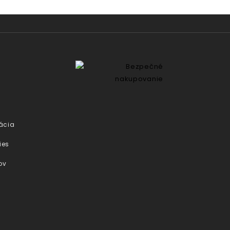
ácia
ies
ov