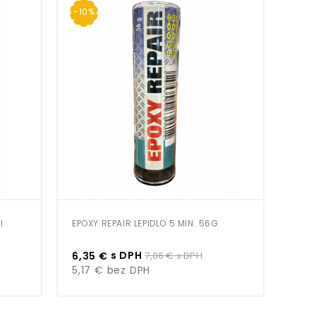
-10%
I
EPOXY REPAIR LEPIDLO 5 MIN. 56G
BISO
Cena
Bežná
Cen
s DPH
6,35 €
7,06 €
s DPH
7,3
cena
5,17 €
bez DPH
5,9