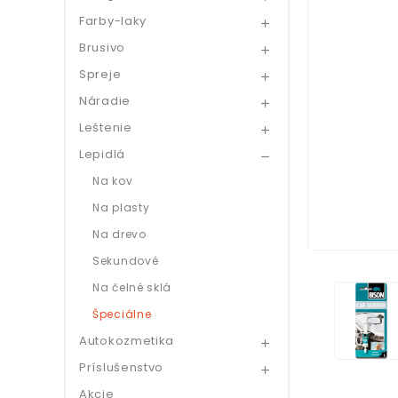
Farby-laky

Brusivo

Spreje

Náradie

Leštenie

Lepidlá

Na kov
Na plasty
Na drevo
Sekundové
Na čelné sklá
Špeciálne
Autokozmetika

Príslušenstvo

Akcie