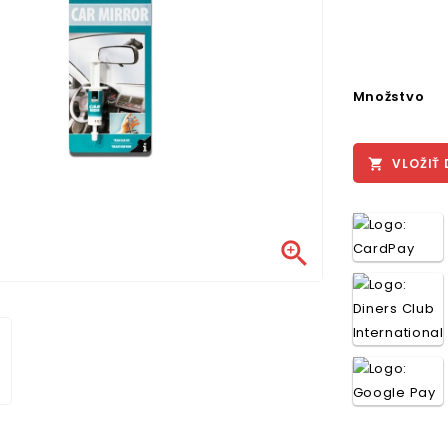
Množstvo
VLOŽIŤ 

