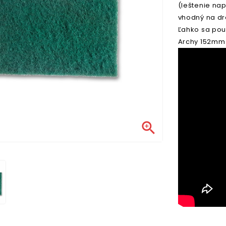
(leštenie na
vhodný na dre
Ľahko sa pou
Archy 152mm
