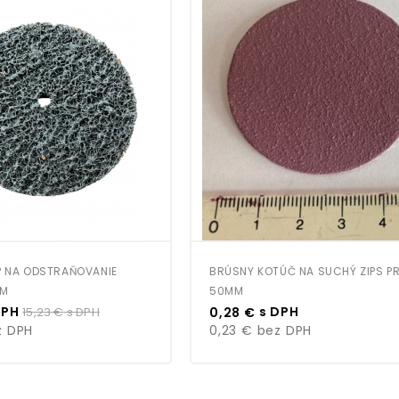
P NA ODSTRAŇOVANIE
BRÚSNY KOTÚČ NA SUCHÝ ZIPS P
MM
50MM
Bežná
Cena
DPH
s DPH
15,23 €
s DPH
0,28 €
cena
 DPH
0,23 €
bez DPH