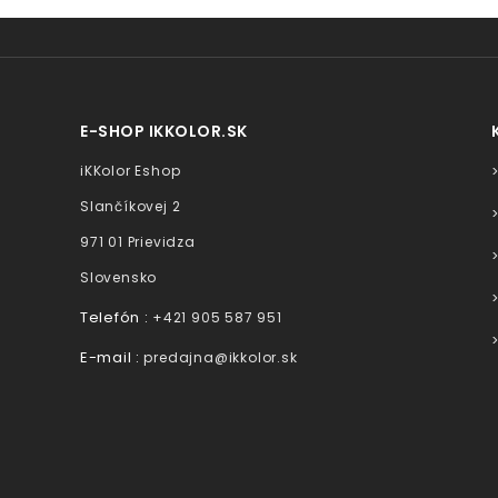
E-SHOP IKKOLOR.SK
iKKolor Eshop
Slančíkovej 2
971 01 Prievidza
Slovensko
Telefón :
+421 905 587 951
E-mail :
predajna@ikkolor.sk