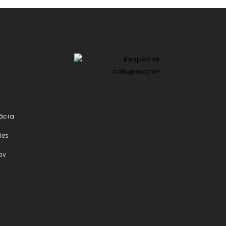
ácia
ies
ov