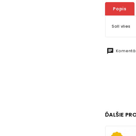
Popis
Soll vlies
chat
Komentár
ĎALŠIE PR