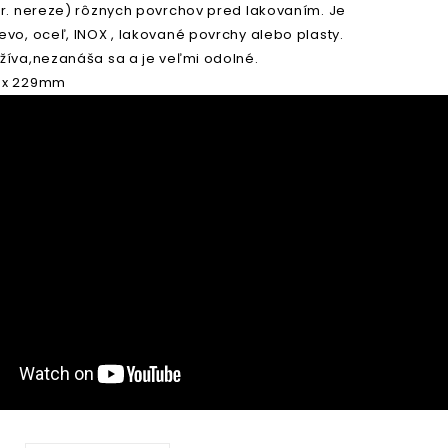
pr. nereze) rôznych povrchov pred lakovaním. Je
vo, oceľ, INOX , lakované povrchy alebo plasty.
žíva,nezanáša sa a je veľmi odolné.
 x 229mm