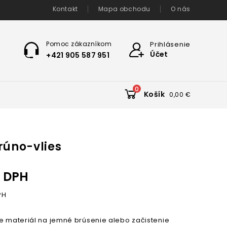
Kontakt
Mapa obchodu
O nás
Pomoc zákazníkom
Prihlásenie
Účet
+421 905 587 951
0
Košík
0,00 €
rúno-vlies
 DPH
PH
je materiál na jemné brúsenie alebo začistenie