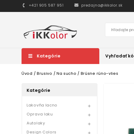
+421 905 587 951
predajna@ikkolor.sk
Kategórie
Vyhľadať kó
Úvod
Brusivo
Na sucho
Brúsne rúno-vlies
Kategórie
Lakovňa lacno

Oprava laku

Autolaky

Design Colors
