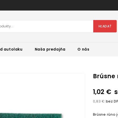
HĽADAŤ
d autolaku
Naša predajňa
O nás
Brúsne 
1,02 €
s
0,83 €
bez D
Brúsne rúno 