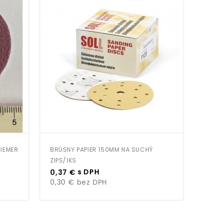
RIEMER
BRÚSNY PAPIER 150MM NA SUCHÝ
ROL
ZIPS/1KS
Cena
Cen
s DPH
0,37 €
0,8
0,30 €
bez DPH
0,6