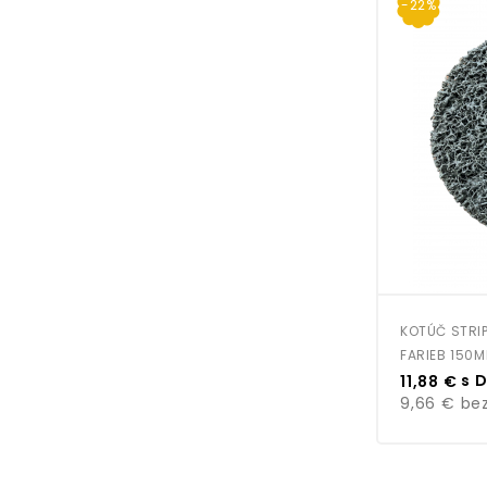
-22%
KOTÚČ STRI
FARIEB 150
Cena
s 
11,88 €
9,66 €
bez