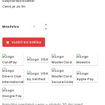
Švajčiarska kvalita!
Cena je za 1m.
Množstvo
VLOŽIŤ DO KOŠÍKA

Najnižšia predajná cena v období 30 dní pred