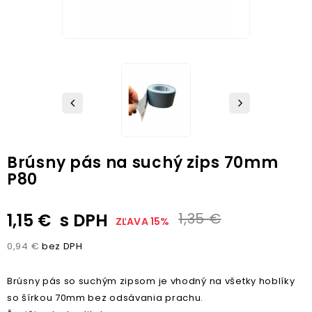
Brúsny pás na suchý zips 70mm
P80
1,15 €
s DPH
1,35 €
ZĽAVA 15%
0,94 €
bez DPH
Brúsny pás so suchým zipsom je vhodný na všetky hoblíky
so šírkou 70mm bez odsávania prachu.