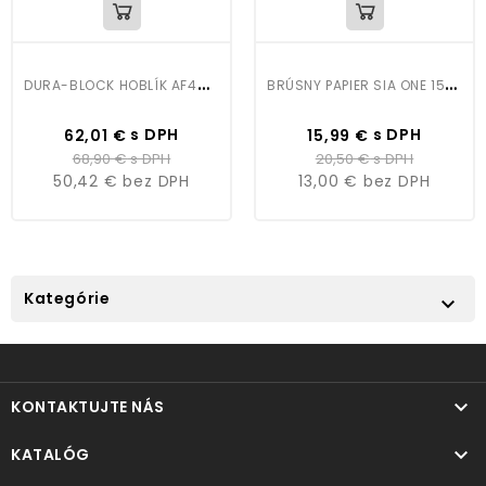
D
URA-BLOCK HOBLÍK AF4437 67MM X 610MM
B
RÚSNY PAPIER SIA ONE 150MM NA SUCHÝ ZIPS 50KS
Cena
Bežná
Cena
Bežná
s DPH
s DPH
62,01 €
15,99 €
cena
cena
68,90 €
s DPH
20,50 €
s DPH
50,42 €
bez DPH
13,00 €
bez DPH
Kategórie


KONTAKTUJTE NÁS

KATALÓG