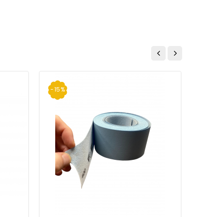
-15%
-10