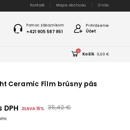
Kontakt
Mapa obchodu
O nás
Pomoc zákazníkom
Prihlásenie
Účet
+421 905 587 951
0
Košík
0,00 €
t Ceramic Film brúsny pás
s DPH
35,42 €
ZĽAVA 15%
DPH