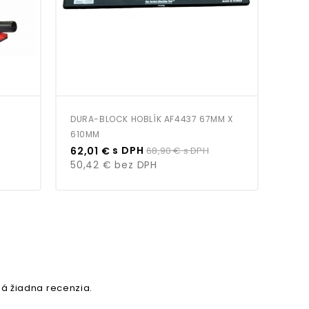
DURA-BLOCK HOBLÍK AF4437 67MM X
610MM
Cena
Bežná
s DPH
62,01 €
68,90 €
s DPH
cena
50,42 €
bez DPH
á žiadna recenzia.