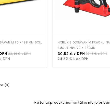
SÁVANÍM 70 X 198 MM SOLL
HOBLÍK S ODSÁVANÍM PRACHU NA
SUCHÝ ZIPS 70 X 420MM
Bežná
Cena
Bežná
 DPH
s DPH
33,46 €
s DPH
30,52 €
38,15 €
s DPH
cena
cena
z DPH
24,82 €
bez DPH
e (0)
Na tento produkt momentálne nie je pridan