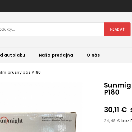
HĽADAŤ
d autolaku
Naša predajňa
O nás
ilm brúsny pás P180
Sunmigh
P180
30,11 €
24,48 €
bez 