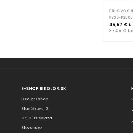
BRUSIVO SU
P800-P2000
Cena
s
45,57 €
37,05 €
be
E-SHOP IKKOLOR.SK
iKKolor Eshop
Slančíkovej 2
971 01 Prievidza
Slovensko