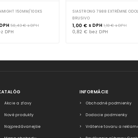
NMIGHT 150MM/100KS
SIASTRONG 7988 EXTRÉMNE ODO
BRUSIVO
Bežná
Cena
Bežná
 DPH
s DPH
58,43 €
s DPH
1,00 €
1,18 €
s DPH
cena
cena
z DPH
0,82 €
bez DPH
KATALÓG
INFORMÁCIE
Akcie a zľavy
Obchodné podmienky
Nové produkty
Dodacie podmienky
Najpredávanejšie
Vrátenie tovaru a reklam