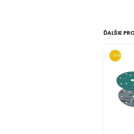
ĎALŠIE PR
-22%