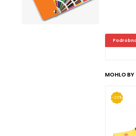
Podrobno
MOHLO BY 
-20%