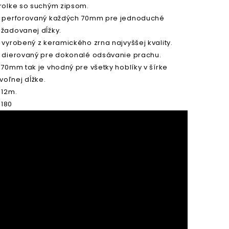
 rolke so suchým zipsom.
e perforovaný každých 70mm pre jednoduché
ožadovanej dĺžky.
 vyrobený z keramického zrna najvyššej kvality.
e dierovaný pre dokonalé odsávanie prachu.
 70mm tak je vhodný pre všetky hoblíky v šírke
oľnej dĺžke.
 12m.
P180