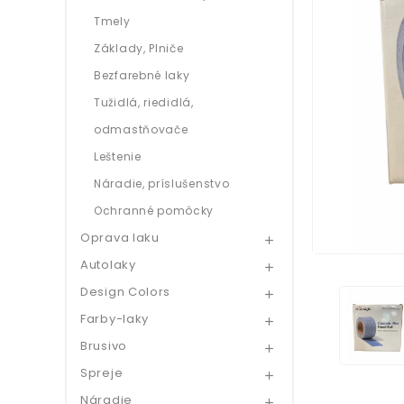
Tmely
Základy, Plniče
Bezfarebné laky
Tužidlá, riedidlá,
odmastňovače
Leštenie
Náradie, príslušenstvo
Ochranné pomôcky
Oprava laku

Autolaky

Design Colors

Farby-laky

Brusivo

Spreje

Náradie
