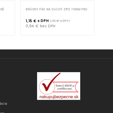
LNÉ
BRÚSNY PÁS NA SUCHÝ ZIPS 70MM P80
SIAC
X 1M
Cena
Bežná
Cen
s DPH
1,15 €
1,35 €
s DPH
1,5
cena
0,94 €
bez DPH
1,29
ácia