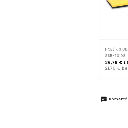
HOBLÍK S OD
SSB-70198
Cena
s
26,76 €
21,76 €
be
chat
Komentár