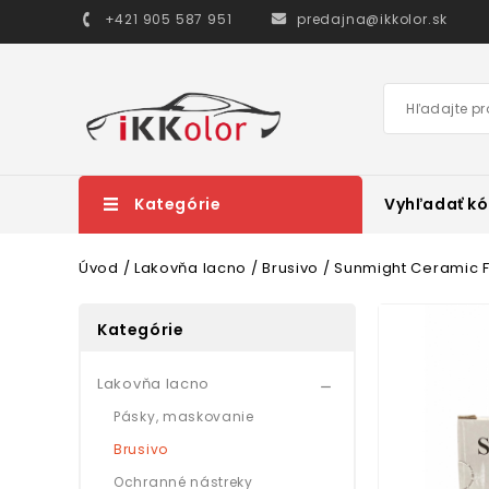
+421 905 587 951
predajna@ikkolor.sk
Kategórie
Vyhľadať kó
Úvod
Lakovňa lacno
Brusivo
Sunmight Ceramic F
Kategórie
Lakovňa lacno

Pásky, maskovanie
Brusivo
Ochranné nástreky