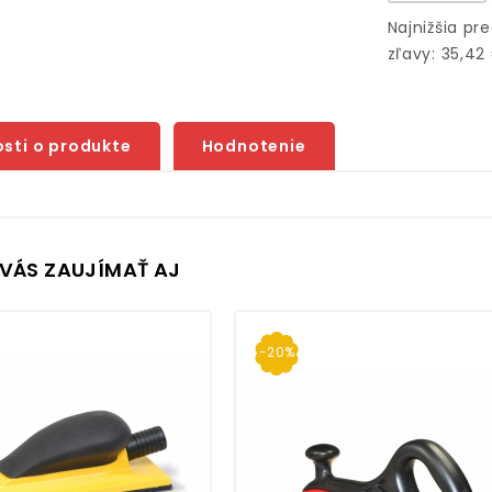
Najnižšia pr
zľavy: 35,42
sti o produkte
Hodnotenie
VÁS ZAUJÍMAŤ AJ
-20%