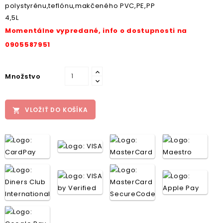
polystyrénu,teflónu,makčeného PVC,PE,PP
4,5L
Momentálne vypredané, info o dostupnosti na
0905587951
Množstvo
VLOŽIŤ DO KOŠÍKA
