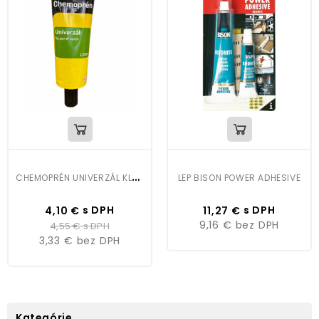
C
HEMOPRÉN UNIVERZÁL KLASIK 120ML
LEP BISON POWER ADHESIVE
Cena
Bežná
Cena
s DPH
s DPH
4,10 €
11,27 €
cena
9,16 €
bez DPH
4,55 €
s DPH
3,33 €
bez DPH
Kategórie