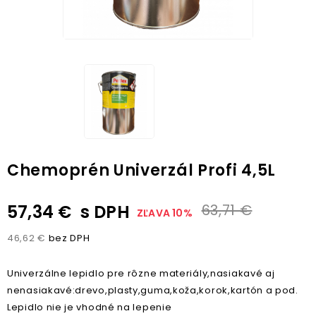
Chemoprén Univerzál Profi 4,5L
57,34 €
s DPH
63,71 €
ZĽAVA 10%
46,62 €
bez DPH
Univerzálne lepidlo pre rôzne materiály,nasiakavé aj
nenasiakavé:drevo,plasty,guma,koža,korok,kartón a pod.
Lepidlo nie je vhodné na lepenie