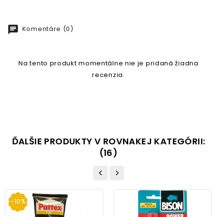
chat
Komentáre (0)
Na tento produkt momentálne nie je pridaná žiadna
recenzia.
ĎALŠIE PRODUKTY V ROVNAKEJ KATEGÓRII:
(16)
-10%