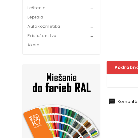
Leštenie

Lepidlá

Autokozmetika

Príslušenstvo

Akcie
Podrobno
chat
Komentár