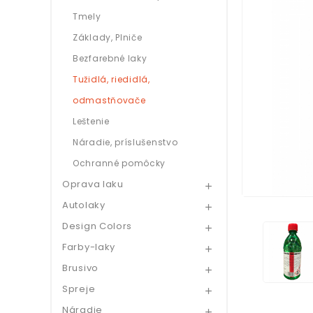
Tmely
Základy, Plniče
Bezfarebné laky
Tužidlá, riedidlá,
odmastňovače
Leštenie
Náradie, príslušenstvo
Ochranné pomôcky
Oprava laku

Autolaky

Design Colors

Farby-laky

Brusivo

Spreje

Náradie
