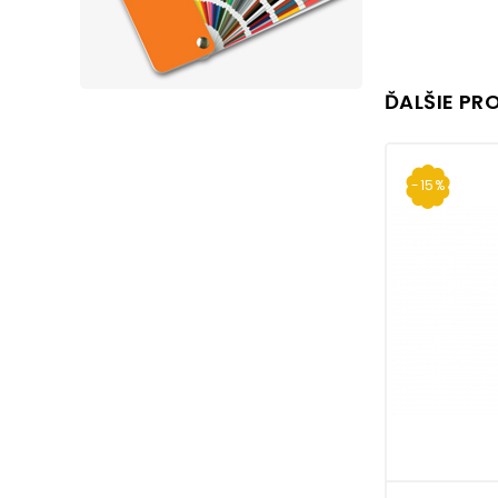
ĎALŠIE PR
-15%