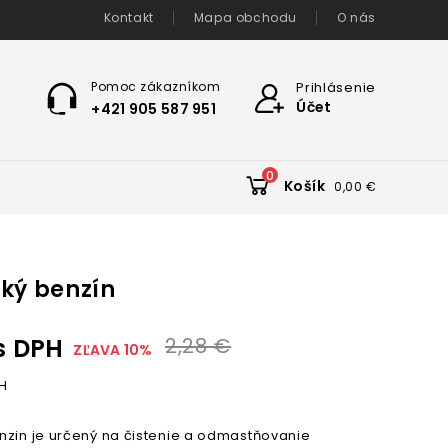
Kontakt
Mapa obchodu
O nás
Pomoc zákazníkom
Prihlásenie
Účet
+421 905 587 951
0
Košík
0,00 €
ký benzín
s DPH
2,28 €
ZĽAVA 10%
H
nzin je určený na čistenie a odmastňovanie