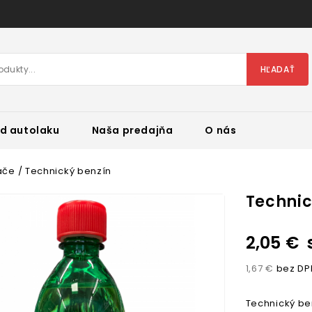
HĽADAŤ
d autolaku
Naša predajňa
O nás
ače
Technický benzín
Technic
2,05 €
1,67 €
bez DP
Technický be