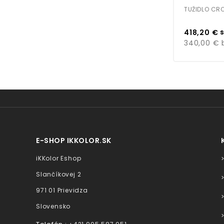
TUŽIDLO CR
Cena
s
418,20 €
340,00 €
b
E-SHOP IKKOLOR.SK
iKKolor Eshop
Slančíkovej 2
971 01 Prievidza
Slovensko