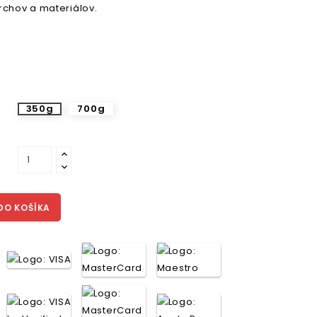
rchov a materiálov.
350g
700g
DO KOŠÍKA