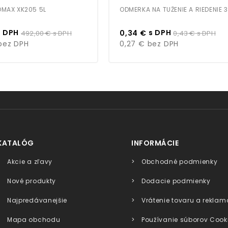
OMAX XK205 5L
ODMERKA NA TUŽENIE A RIEDENIE 
Bežná
Cena
Bežná
 DPH
s DPH
492,00 €
s DPH
0,34 €
0,43 €
s DPH
cena
cena
ez DPH
0,27 €
bez DPH
KATALÓG
INFORMÁCIE
Akcie a zľavy
Obchodné podmienky
Nové produkty
Dodacie podmienky
Najpredávanejšie
Vrátenie tovaru a reklam
Mapa obchodu
Používanie súborov Cook