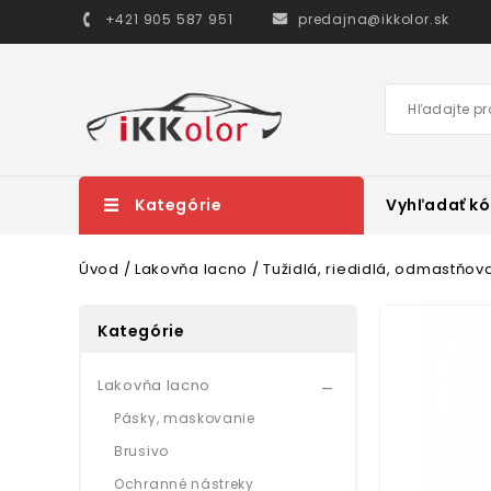
+421 905 587 951
predajna@ikkolor.sk
Kategórie
Vyhľadať kó
Úvod
Lakovňa lacno
Tužidlá, riedidlá, odmastňov
Kategórie
Lakovňa lacno

Pásky, maskovanie
Brusivo
Ochranné nástreky