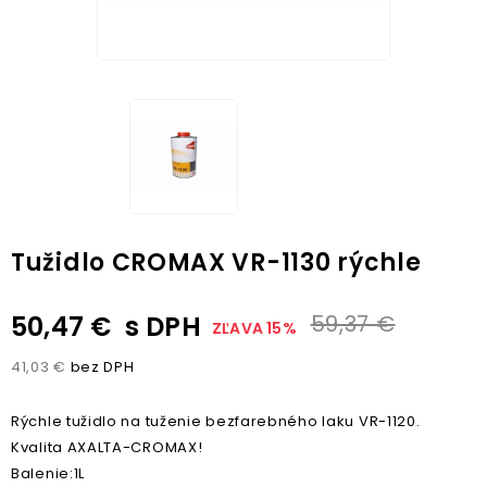
Tužidlo CROMAX VR-1130 rýchle
50,47 €
s DPH
59,37 €
ZĽAVA 15%
41,03 €
bez DPH
Rýchle tužidlo na tuženie bezfarebného laku VR-1120.
Kvalita AXALTA-CROMAX!
Balenie:1L