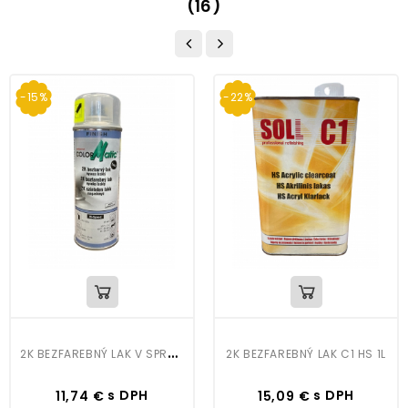
(16)
-15%
-22%
2
K BEZFAREBNÝ LAK V SPREJI 200ML
2K BEZFAREBNÝ LAK C1 HS 1L
Cena
Bežná
Cena
Bežná
s DPH
s DPH
11,74 €
15,09 €