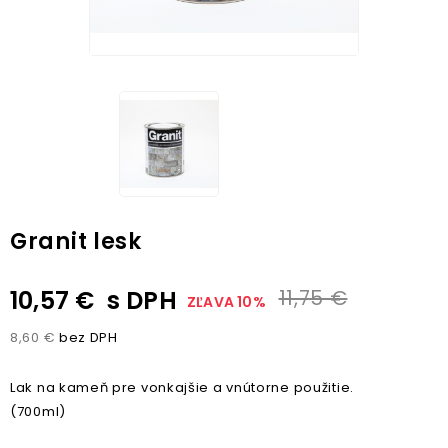
Granit lesk
10,57 €
s DPH
11,75 €
ZĽAVA 10%
8,60 €
bez DPH
Lak na kameň pre vonkajšie a vnútorne použitie.
(700ml)