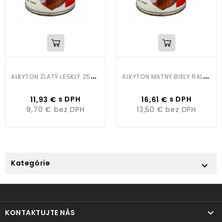
A
LKYTON ZLATÝ LESKLÝ 250ML
A
LKYTON MATNÝ BIELY RAL9010 750ML
Cena
Cena
s DPH
s DPH
11,93 €
16,61 €
9,70 €
bez DPH
13,50 €
bez DPH
Kategórie


KONTAKTUJTE NÁS