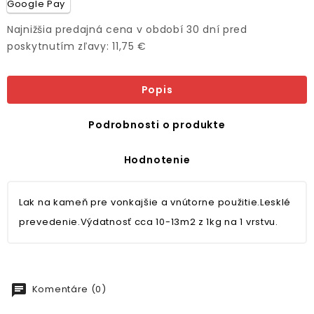
Najnižšia predajná cena v období 30 dní pred
poskytnutím zľavy: 11,75 €
Popis
Podrobnosti o produkte
Hodnotenie
Lak na kameň pre vonkajšie a vnútorne použitie.
Lesklé
prevedenie.Výdatnosť cca 10-13m2 z 1kg na 1 vrstvu.
chat
Komentáre (0)