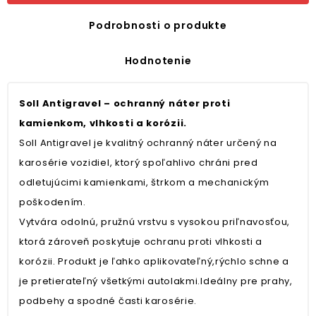
Podrobnosti o produkte
Hodnotenie
Soll Antigravel – ochranný náter proti
kamienkom, vlhkosti a korózii.
Soll Antigravel je kvalitný ochranný náter určený na
karosérie vozidiel, ktorý spoľahlivo chráni pred
odletujúcimi kamienkami, štrkom a mechanickým
poškodením.
Vytvára odolnú, pružnú vrstvu s vysokou priľnavosťou,
ktorá zároveň poskytuje ochranu proti vlhkosti a
korózii. Produkt je ľahko aplikovateľný,rýchlo schne a
je pretierateľný všetkými autolakmi.Ideálny pre prahy,
podbehy a spodné časti karosérie.