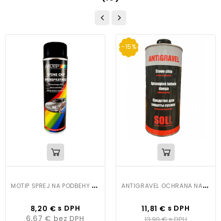
-15%
M
OTIP SPREJ NA PODBEHY ČIERNY
A
NTIGRAVEL OCHRANA NA PODBEHY ČIERNY 2KG
Cena
Cena
Bežná
s DPH
s DPH
8,20 €
11,81 €
cena
6,67 €
bez DPH
13,90 €
s DPH