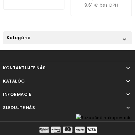
9,61 €
bez DPH
Kategórie


KONTAKTUJTE NÁS

KATALÓG

INFORMÁCIE

SLEDUJTE NÁS