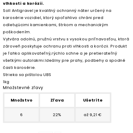
vlhkosti a korózii.
Soll Antigravel je kvalitný ochranný náter určený na
karosérie vozidiel, ktorý spoľahlivo chráni pred
odletujúcimi kamienkami, štrkom a mechanickým
poškodením.
Vytvára odolnú, pružnú vrstvu s vysokou priľnavosťou, ktorá
zároveň poskytuje ochranu proti vlhkosti a korózii. Produkt
je ľahko aplikovateľný,rýchlo schne a je pretierateľný
všetkými autolakmi.Ideálny pre prahy, podbehy a spodné
časti karosérie.
Strieka sa pištolou UBS
1kg
Množstevné zľavy
Množstvo
Zľava
Ušetríte
6
22%
až 9,21 €