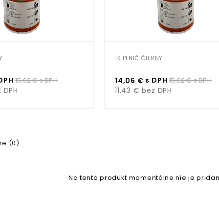
Y
1K PLNIČ ČIERNY
Bežná
Cena
Bežná
DPH
s DPH
15,62 €
s DPH
14,06 €
15,62 €
s DPH
cena
cena
 DPH
11,43 €
bez DPH
e (0)
Na tento produkt momentálne nie je pridan