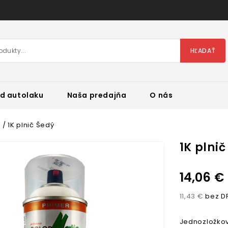
HĽADAŤ
d autolaku
Naša predajňa
O nás
t
1K plnič Šedý
1K plni
14,06 €
11,43 €
bez D
Jednozložkov