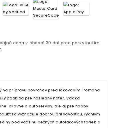
edajná cena v období 30 dní pred poskytnutím
€
rčený na prípravu povrchov pred lakovaním. Pomáha
adký podklad pre následný náter. Vďaka
ne lakovne a autoservisy, ale aj pre hobby
rodukt sa vyznačuje dobrou priľnavosťou, rýchlym
eálny pod väčšinu bežných autolakových farieb a