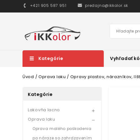
+421 905 587 951
predajna@ikkolor.sk
Kategórie
Vyhľadať kó
Úvod
Oprava laku
Opravy plastov, nárazníkov, líš
Kategórie
Lakovňa lacno

Oprava laku

Oprava malého poškodenia
po náraze so zahrdzavením