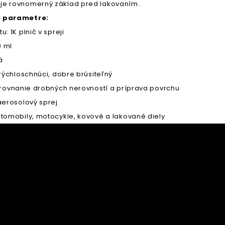
e rovnomerný základ pred lakovaním.
 parametre:
u: 1K plnič v spreji
0 ml
á
 rýchloschnúci, dobre brúsiteľný
vyrovnanie drobných nerovností a príprava povrchu
aerosolový sprej
utomobily, motocykle, kovové a lakované diely