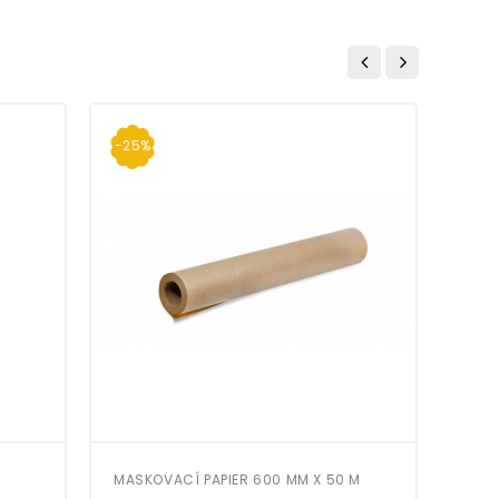
-25%
-15
MASKOVACÍ PAPIER 600 MM X 50 M
KONT