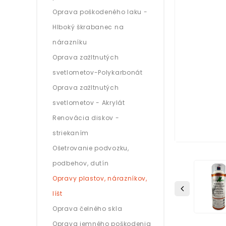
Oprava poškodeného laku -
Hlboký škrabanec na
nárazníku
Oprava zažltnutých
svetlometov-Polykarbonát
Oprava zažltnutých
svetlometov - Akrylát
Renovácia diskov -
striekaním
Ošetrovanie podvozku,
podbehov, dutín
Opravy plastov, nárazníkov,
líšt
Oprava čelného skla
Oprava jemného poškodenia