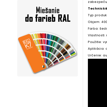
zabezpečuj
Technické
Typ produkt
Objem: 40
Farba: šed
Vlastnosti:
Použitie: 
Aplikácia: 
Určenie: a