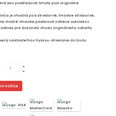
dná ako podkladová hmota pod originálne
niča je vhodná pod strieborné, tmavšie strieborné,
dne modré ,tmavšie pastelové odtiene autolakov
podklad pre dokonalú zhodu originálneho odtieňa
avený nastaviteľnou tryskou-striekanie do bodu
DO KOŠÍKA