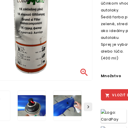
účinkom vho
autolaky.
Šedá farba pl
zelené, stre
ako ideálny 
autolaku.
Sprej je vyb
alebo lúča.
(400 ml)

Množstvo
VLOŽIŤ 
