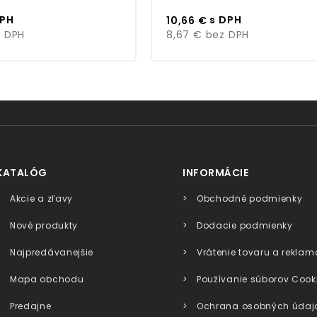
Cena
DPH
s DPH
10,66 €
 DPH
8,67 €
bez DPH
KATALÓG
INFORMÁCIE
Akcie a zľavy
Obchodné podmienky
Nové produkty
Dodacie podmienky
Najpredávanejšie
Vrátenie tovaru a reklam
Mapa obchodu
Používanie súborov Cook
Predajne
Ochrana osobných údaj