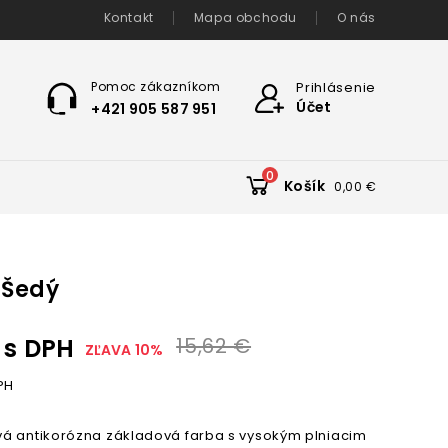
Kontakt
Mapa obchodu
O nás
Pomoc zákazníkom
Prihlásenie
Účet
+421 905 587 951
0
Košík
0,00 €
č Šedý
s DPH
15,62 €
ZĽAVA 10%
PH
á antikorózna základová farba s vysokým plniacim