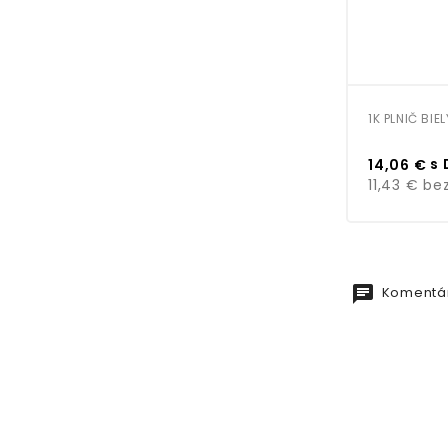
1K PLNIČ BIEL
Cena
s 
14,06 €
11,43 €
bez
chat
Komentár