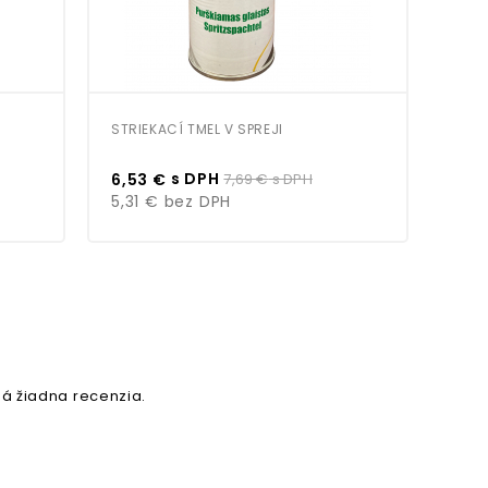
STRIEKACÍ TMEL V SPREJI
PLNI
Cena
Bežná
Cen
s DPH
6,53 €
7,69 €
s DPH
9,5
cena
5,31 €
bez DPH
7,7
á žiadna recenzia.