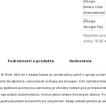
Najnižšia pr
zľavy: 15,62 
Podrobnosti o produkte
Hodnotenie
1K Filler 400 ml v šedej farbe je univerzálny plnič v spreji u
obné škrabance, nerovnosti a stopy po brúsení, čím vytvára hl
j aplikácii pomocou aerosólu je vhodný nielen pre profesionál
ri opravách automobilov, motocyklov alebo kovových dielov. P
 jednoduchým brúsením po zaschnutí. Šedý odtieň plniča je id