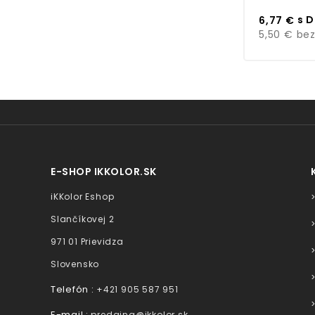
Cena
s 
6,77 €
5,50 €
bez
E-SHOP IKKOLOR.SK
iKKolor Eshop
Slančíkovej 2
971 01 Prievidza
Slovensko
Telefón :
+421 905 587 951
E-mail :
predajna@ikkolor.sk