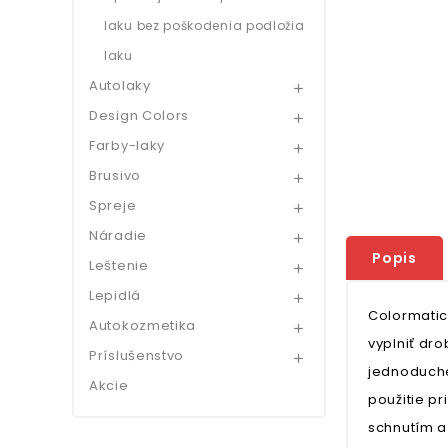
laku bez poškodenia podložia
laku
Autolaky

Design Colors

Farby-laky

Brusivo

Spreje

Náradie

Popis
Leštenie

Lepidlá

Colormatic 
Autokozmetika

vyplniť dr
Príslušenstvo

jednoduche
Akcie
použitie p
schnutím a