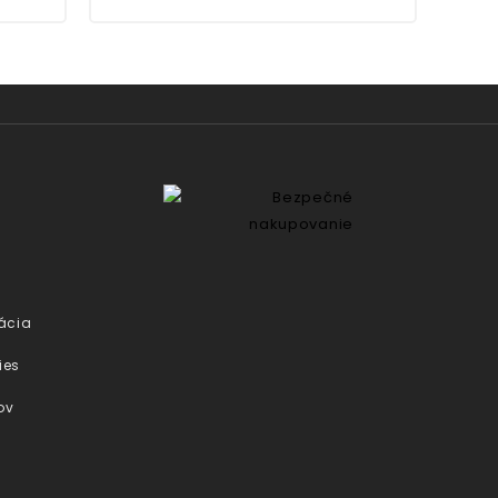
ácia
ies
ov