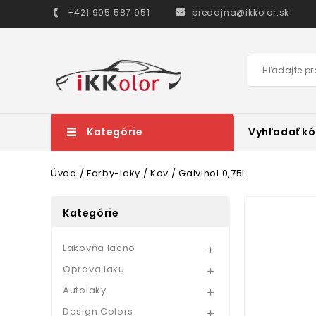
+421 905 587 951
predajna@ikkolor.sk
Kategórie
Vyhľadať kó
Úvod
Farby-laky
Kov
Galvinol 0,75L
Kategórie
Lakovňa lacno

Oprava laku

Autolaky

Design Colors
