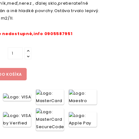
iník,meď,nerez , ďalej sklo,pretierateľné
án a iné hladké povrchy.Ostáva trvalo lepivý.
m2/1l.
 nedostupné,info 0905587951
DO KOŠÍKA