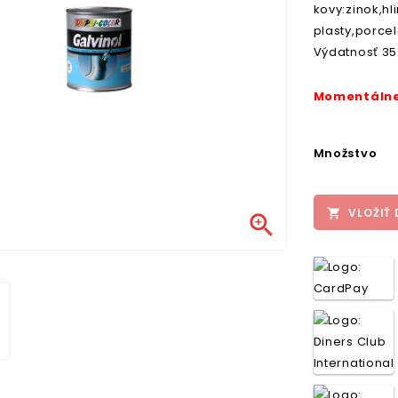
kovy:zinok,hl
plasty,porcel
Výdatnosť 35 
Momentálne
Množstvo
VLOŽIŤ 

