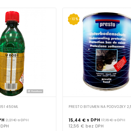
-10%
051 450ML
PRESTO BITUMEN NA PODVOZKY 2
Bežná
Cena
Bežná
PH
s DPH
2,21 €
s DPH
15,44 €
17,16 €
s DPH
cena
cena
 DPH
12,56 €
bez DPH