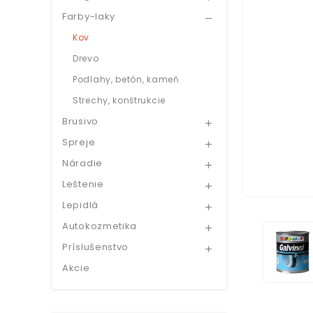
Farby-laky

Kov
Drevo
Podlahy, betón, kameň
Strechy, konštrukcie
Brusivo

Spreje

Náradie

Leštenie

Lepidlá

Autokozmetika

Príslušenstvo

Akcie