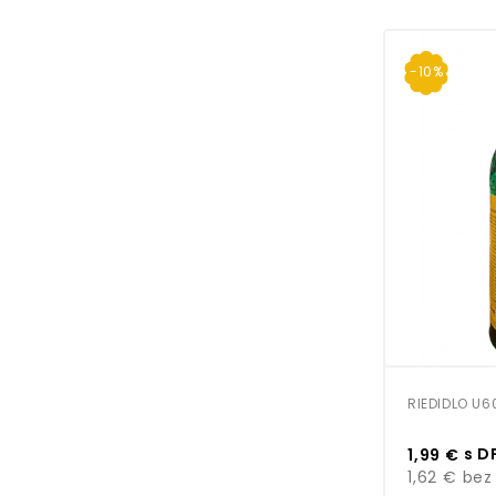
-10%
RIEDIDLO U6
Cena
s D
1,99 €
1,62 €
bez