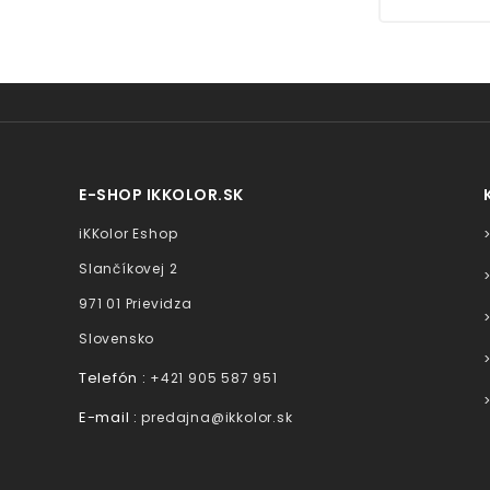
E-SHOP IKKOLOR.SK
iKKolor Eshop
Slančíkovej 2
971 01 Prievidza
Slovensko
Telefón :
+421 905 587 951
E-mail :
predajna@ikkolor.sk