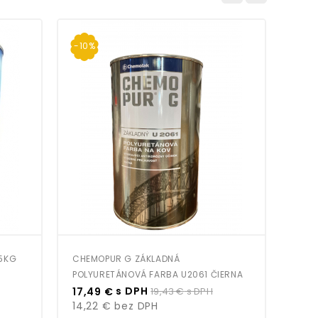
-10%
,5KG
CHEMOPUR G ZÁKLADNÁ
ALKY
POLYURETÁNOVÁ FARBA U2061 ČIERNA
Cena
Bežná
Cen
s DPH
17,49 €
19,43 €
s DPH
16,
cena
14,22 €
bez DPH
13,3