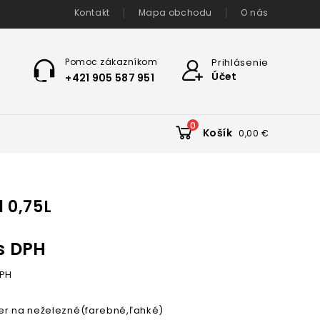
Kontakt
Mapa obchodu
O nás
Pomoc zákazníkom
Prihlásenie
Účet
+421 905 587 951
0
Košík
0,00 €
l 0,75L
s DPH
PH
er na neželezné(farebné,ľahké)