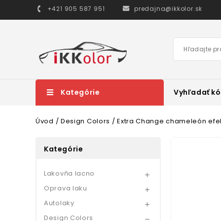
+421 905 587 951
predajna@ikkolor.sk
Kategórie
Vyhľadať kó
Úvod
Design Colors
Extra Change chameleón efe
Kategórie
Lakovňa lacno

Oprava laku

Autolaky

Design Colors
