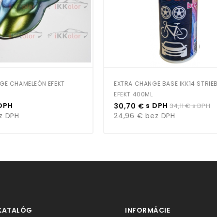
GE CHAMELEÓN EFEKT
EXTRA CHANGE BASE IKK14 STRIE
EFEKT 400ML
Cena
Bežná
DPH
s DPH
30,70 €
34,11 €
s DPH
cena
z DPH
24,96 €
bez DPH
KATALÓG
INFORMÁCIE