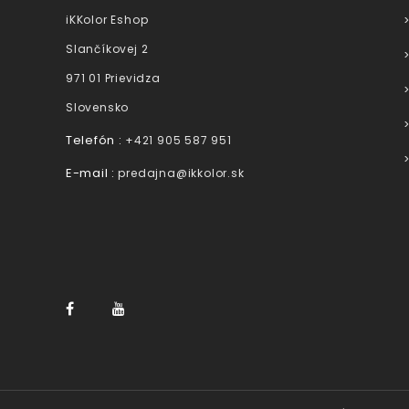
iKKolor Eshop
Slančíkovej 2
971 01 Prievidza
Slovensko
Telefón :
+421 905 587 951
E-mail :
predajna@ikkolor.sk