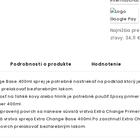
Najnižšia pr
zľavy: 34,11 
Podrobnosti o produkte
Hodnotenie
ge Base 400ml sprej je potrebné nastriekať na podklad ktorý 
 prelakovať bezfarebným lakom.
osť na ľahké kovy alebo hliník je potrebné použiť Epoxy primer
mer 400ml.
ripravený povrch sa nanesie súvislá vrstva Extra Change Prime
 vrstva spreja Extra Change Base 400ml.Po zaschnutí Extra 
ovrch prelakovať bezfarebným lakom.