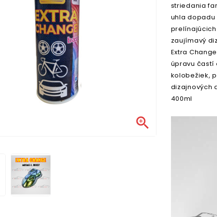
striedania fa
uhla dopadu 
prelínajúcich
zaujímavý diz
Extra Change
úpravu častí 
kolobežiek, 
dizajnových 
400ml
