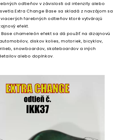
rebných odtieňov v závislosti od intenzity alebo
svetla.Extra Change Base sa skladá z navzájom sa
 viacerých farebných odtieňov ktoré vytvárajú
ajnový efekt.
 Base chameleón efekt sa dá použiť na dizajnovú
automobilov, diskov kolies, motoriek, bicyklov,
prilieb, snowboardov, skateboardov a iných
detailov alebo doplnkov.