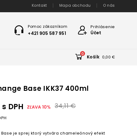
Kontakt
Mapa obchodu
O nás
Pomoc zákazníkom
Prihlásenie
Účet
+421 905 587 951
0
Košík
0,00 €
hange Base IKK37 400ml
s DPH
34,11 €
ZĽAVA 10%
DPH
 Base je sprej ktorý vytvára chameleónový efekt