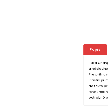
Popis
Extra Chan
a následne
Pre priľnav
Plastic pri
Na takto p
rovnomerná
potrebné p