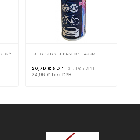
BORNÝ
EXTRA CHANGE BASE IKK11 400ML
EXTR
Cena
Bežná
Cen
s DPH
30,70 €
34,11 €
s DPH
30,
cena
24,96 €
bez DPH
24,