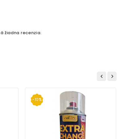
á žiadna recenzia.
-10%
-10