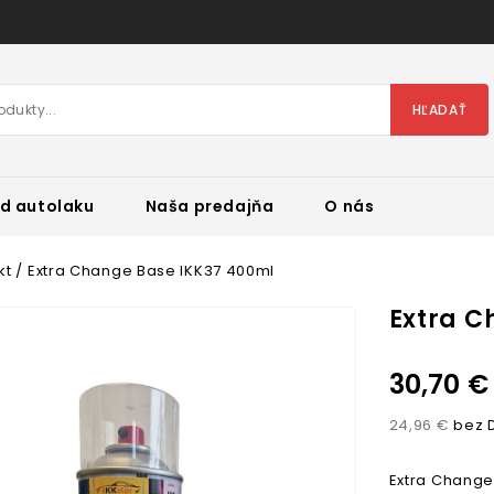
HĽADAŤ
d autolaku
Naša predajňa
O nás
kt
Extra Change Base IKK37 400ml
Extra C
30,70 €
24,96 €
bez 
Extra Change