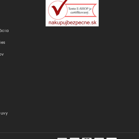
ácia
ies
ov
luvy