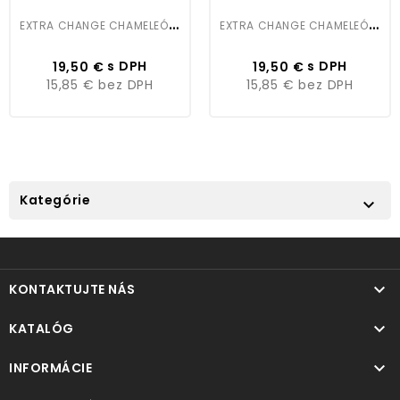
E
XTRA CHANGE CHAMELEÓN EFEKT 100ML IKK04
E
XTRA CHANGE CHAMELEÓN EFEKT 100ML IKK52
Cena
Cena
s DPH
s DPH
19,50 €
19,50 €
15,85 €
bez DPH
15,85 €
bez DPH
Kategórie


KONTAKTUJTE NÁS

KATALÓG

INFORMÁCIE