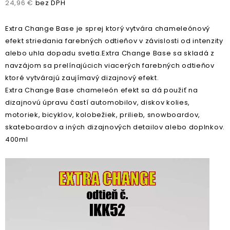
24,96 €
bez DPH
Extra Change Base je sprej ktorý vytvára chameleónový
efekt striedania farebných odtieňov v závislosti od intenzity
alebo uhla dopadu svetla.Extra Change Base sa skladá z
navzájom sa prelínajúcich viacerých farebných odtieňov
ktoré vytvárajú zaujímavý dizajnový efekt.
Extra Change Base chameleón efekt sa dá použiť na
dizajnovú úpravu častí automobilov, diskov kolies,
motoriek, bicyklov, kolobežiek, prilieb, snowboardov,
skateboardov a iných dizajnových detailov alebo doplnkov.
400ml