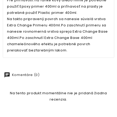
Pre priľnavosť na ľahké kovy alebo hliník je potrebné
použiť Epoxy primer 400ml a priľnavosť na plasty je
potrebné použiť Plastic primer 400ml.
Na takto pripravený povrch sa nanesie súvislá vrstva
Extra Change Primeru 400ml.Po zaschnutí primeru sa
nanesie rovnomerná vrstva spreja Extra Change Base
400ml.Po zaschnutí Extra Change Base 400ml
chameleónového efektu je potrebné povrch
prelakovať bezfarebným lakom.
chat
Komentáre (0)
Na tento produkt momentálne nie je pridaná žiadna
recenzia.