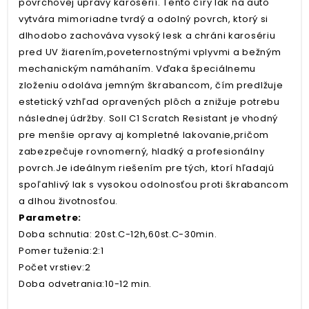
povrchovej úpravy karosérií. Tento číry lak na auto
vytvára mimoriadne tvrdý a odolný povrch, ktorý si
dlhodobo zachováva vysoký lesk a chráni karosériu
pred UV žiarením,poveternostnými vplyvmi a bežným
mechanickým namáhaním. Vďaka špeciálnemu
zloženiu odoláva jemným škrabancom, čím predlžuje
estetický vzhľad opravených plôch a znižuje potrebu
následnej údržby. Soll C1 Scratch Resistant je vhodný
pre menšie opravy aj kompletné lakovanie,pričom
zabezpečuje rovnomerný, hladký a profesionálny
povrch.Je ideálnym riešením pre tých, ktorí hľadajú
spoľahlivý lak s vysokou odolnosťou proti škrabancom
a dlhou životnosťou.
Parametre:
Doba schnutia: 20st.C-12h,60st.C-30min.
Pomer tuženia:2:1
Počet vrstiev:2
Doba odvetrania:10-12 min.