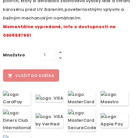
povrch, ktorý si dlhodobo zachováva vysoký lesk a chráni
karosériu pred UV žiarením,poveternostnými vplyvmi a
bežným mechanickým namáhaním.
Momentálne vypredané, info o dostupnosti na
0905587951
Množstvo
VLOŽIŤ DO KOŠÍKA
