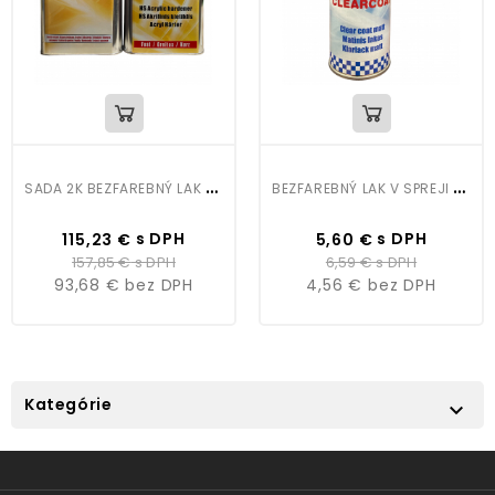
S
ADA 2K BEZFAREBNÝ LAK C1 HS 5L+H1 10 TUŽIDLO RÝCHLE 2,5L
B
EZFAREBNÝ LAK V SPREJI MATNÝ
Cena
Bežná
Cena
Bežná
s DPH
s DPH
115,23 €
5,60 €
cena
cena
157,85 €
s DPH
6,59 €
s DPH
93,68 €
bez DPH
4,56 €
bez DPH
Kategórie
