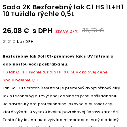
Sada 2K Bezfarebný lak C1 HS 1L+H1
10 Tužidlo rýchle 0,5L
26,08 €
s DPH
35,73 €
ZĽAVA 27%
21,21 €
bez DPH
Bezfarebný lak Soll C1-prémiový lak s UV filtrom a
odolnosťou voči poškrabaniu.
HS lak C1 1L + rýchle tužidlo H1 10 0,5L v akciovej cene.
Spolu balenie 1,5L
Lak Soll C1 Scratch Resistant je prémiový dvojzložkový číry
lak s technológiou zvýšenej odolnosti proti poškriabaniu.
Je navrhnutý pre profesionálne lakovne a autoservisy,
ktoré vyžadujú vysokú kvalitu povrchovej úpravy karosérií.
Tento číry lak na auto vytvára mimoriadne tvrdý a odolný