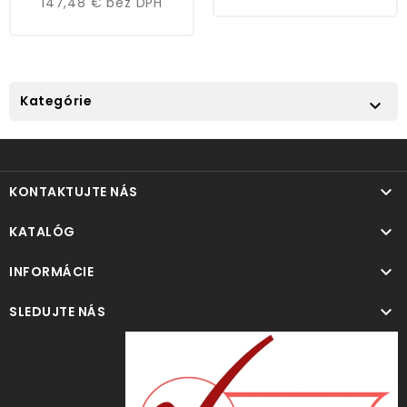
147,48 €
bez DPH
Kategórie


KONTAKTUJTE NÁS

KATALÓG

INFORMÁCIE

SLEDUJTE NÁS