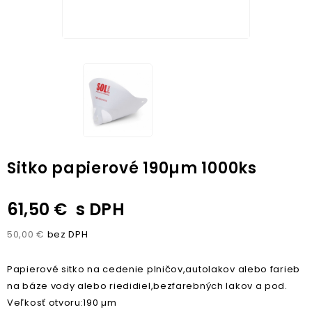
Sitko papierové 190µm 1000ks
61,50 €
s DPH
50,00 €
bez DPH
Papierové sitko na cedenie plničov,autolakov alebo farieb
na báze vody alebo riedidiel,bezfarebných lakov a pod.
Veľkosť otvoru:190 µm