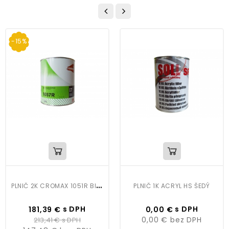
-15%
P
LNIČ 2K CROMAX 1051R BIELY 3,5L
PLNIČ 1K ACRYL HS ŠEDÝ
Cena
Bežná
Cena
s DPH
s DPH
181,39 €
0,00 €
cena
0,00 €
bez DPH
213,41 €
s DPH