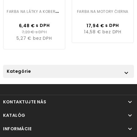
F
ARBA NA LÁTKY A KOBERCE V SPREJI 400ML ŠEDÁ
FARBA NA MOTORY ČIERNA
Cena
Bežná
Cena
s DPH
s DPH
6,48 €
17,94 €
cena
14,58 €
bez DPH
7,20 €
s DPH
5,27 €
bez DPH
Kategórie


KONTAKTUJTE NÁS

KATALÓG

INFORMÁCIE