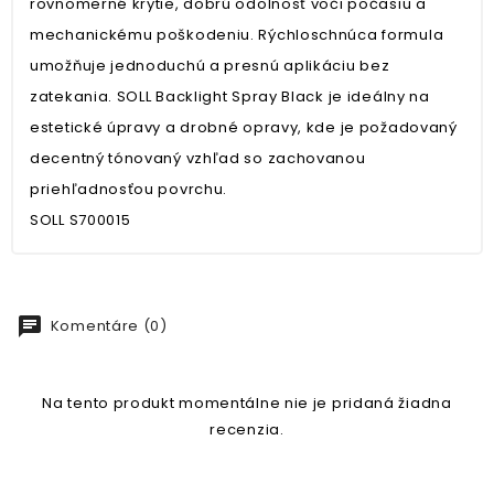
rovnomerné krytie, dobrú odolnosť voči počasiu a
mechanickému poškodeniu. Rýchloschnúca formula
umožňuje jednoduchú a presnú aplikáciu bez
zatekania. SOLL Backlight Spray Black je ideálny na
estetické úpravy a drobné opravy, kde je požadovaný
decentný tónovaný vzhľad so zachovanou
priehľadnosťou povrchu.
SOLL S700015
chat
Komentáre (0)
Na tento produkt momentálne nie je pridaná žiadna
recenzia.