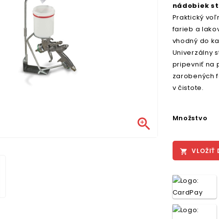
nádobiek st
Praktický voľ
farieb a lako
vhodný do ka
Univerzálny s
pripevniť na 
zarobených f
v čistote.
Množstvo

VLOŽIŤ 
