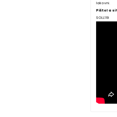
lakovni.
Pištol a s
SOLL119