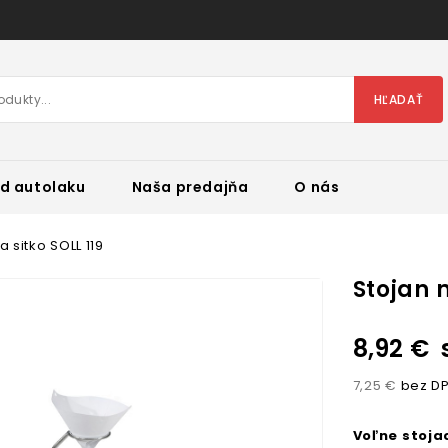
HĽADAŤ
d autolaku
Naša predajňa
O nás
a sitko SOLL 119
Stojan n
8,92 €
7,25 €
bez D
Voľne stojac