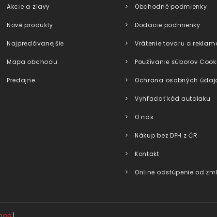
Akcie a zľavy
Obchodné podmienky
Nové produkty
Dodacie podmienky
Najpredávanejšie
Vrátenie tovaru a reklam
Mapa obchodu
Používanie súborov Cook
Predajne
Ochrana osobných údaj
Vyhľadať kód autolaku
O nás
Nákup bez DPH z ČR
Kontakt
Online odstúpenie od zm
|
shop