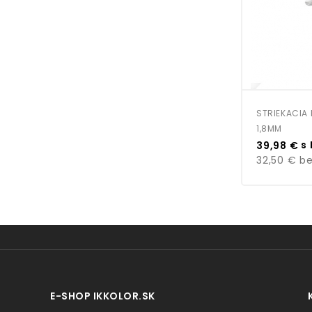
STRIEKACIA
1,8MM
Cena
s
39,98 €
32,50 €
be
E-SHOP IKKOLOR.SK