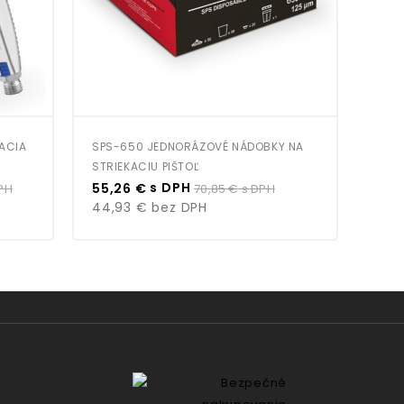
KACIA
SPS-650 JEDNORÁZOVÉ NÁDOBKY NA
PODL
STRIEKACIU PIŠTOĽ
KABÍ
Cena
Bežná
Cen
s DPH
PH
55,26 €
70,85 €
s DPH
0,0
cena
44,93 €
bez DPH
0,0