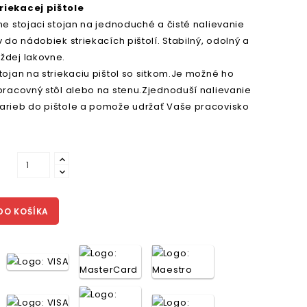
riekacej pištole
ne stojaci stojan na jednoduché a čisté nalievanie
v do nádobiek striekacích pištolí. Stabilný, odolný a
ždej lakovne.
tojan na striekaciu pištol so sitkom.Je možné ho
pracovný stôl alebo na stenu.Zjednoduší nalievanie
arieb do pištole a pomože udržať Vaše pracovisko
DO KOŠÍKA