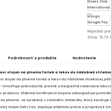
Najnižšia pr
zľavy: 12,74
Podrobnosti o produkte
Hodnotenie
aci stojan na plnenie farieb a lakov do nádobiek striekac
aci stojan na plnenie farieb a lakov do nádobiek striekacej p
y. Umožňuje jednoduché, presné a bezpečné nalievanie lakovací
 priestoru. Stabilná konštrukcia stojana zabezpečuje pohodl
as plnenia. Je vyrobený z odolného materiálu, ktorý zaručuje 
ický stojan šetrí čas, zlepšuje efektivitu práce a prispieva k č