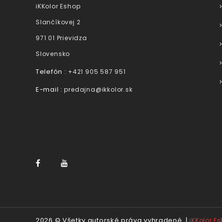
iKKolor Eshop
Slančíkovej 2
971 01 Prievidza
Slovensko
Telefón :
+421 905 587 951
E-mail :
predajna@ikkolor.sk
2026 © Všetky autorské práva vyhradené. |
iKKolor E