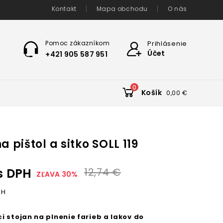
Kontakt
Mapa obchodu
O nás
Pomoc zákazníkom
Prihlásenie
Účet
+421 905 587 951
0
Košík
0,00 €
a pištol a sitko SOLL 119
s DPH
12,74 €
ZĽAVA 30%
PH
i stojan na plnenie farieb a lakov do