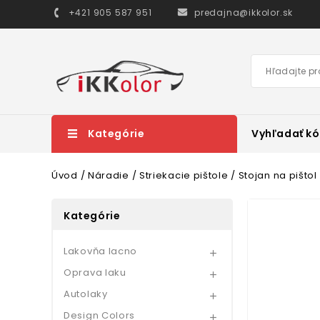
+421 905 587 951
predajna@ikkolor.sk
Kategórie
Vyhľadať kó
Úvod
Náradie
Striekacie pištole
Stojan na pištol 
Kategórie
Lakovňa lacno

Oprava laku

Autolaky

Design Colors
