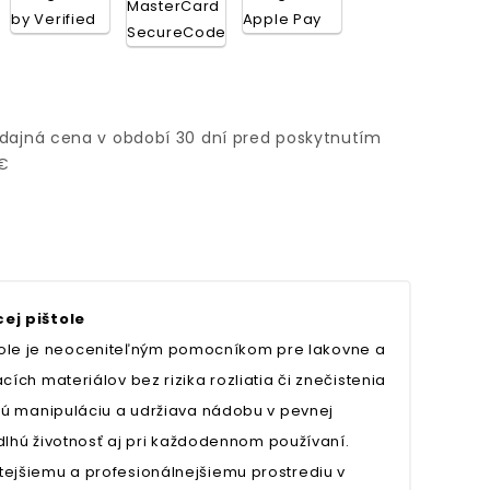
edajná cena v období 30 dní pred poskytnutím
 €
ej pištole
ištole je neoceniteľným pomocníkom pre lakovne a
ch materiálov bez rizika rozliatia či znečistenia
nú manipuláciu a udržiava nádobu v pevnej
dlhú životnosť aj pri každodennom používaní.
istejšiemu a profesionálnejšiemu prostrediu v