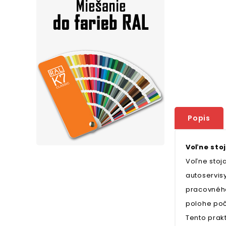
Popis
Voľne stoj
Voľne stoj
autoservis
pracovného
polohe poč
Tento prakt