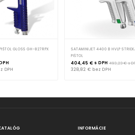
 PIŠTOL GLOSS GH-827RPX
SATAMINIJET 4400 B HVLP STRIE
PIŠTOL
Cena
Bežná
 DPH
s DPH
404,45 €
493,23 €
s D
cena
z DPH
328,82 €
bez DPH
KATALÓG
INFORMÁCIE