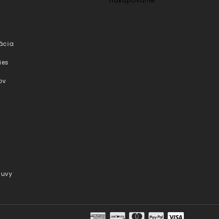
ácia
ies
ov
luvy