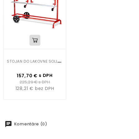
S
TOJAN DO LAKOVNE SOLL114
Cena
Bežná
s DPH
157,70 €
cena
225,29 €
s DPH
128,21 €
bez DPH
chat
Komentáre (0)