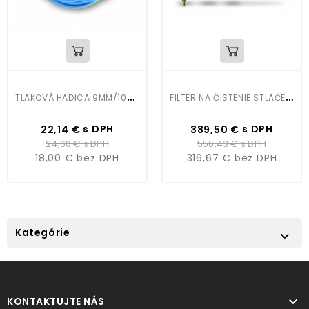
T
LAKOVÁ HADICA 9MM/10M MODRÁ
F
ILTER NA ČISTENIE STLAČENÉHO VZDUCHU AC-6003
Cena
Bežná
Cena
Bežná
s DPH
s DPH
22,14 €
389,50 €
cena
cena
24,60 €
s DPH
556,43 €
s DPH
18,00 €
bez DPH
316,67 €
bez DPH
Kategórie


KONTAKTUJTE NÁS