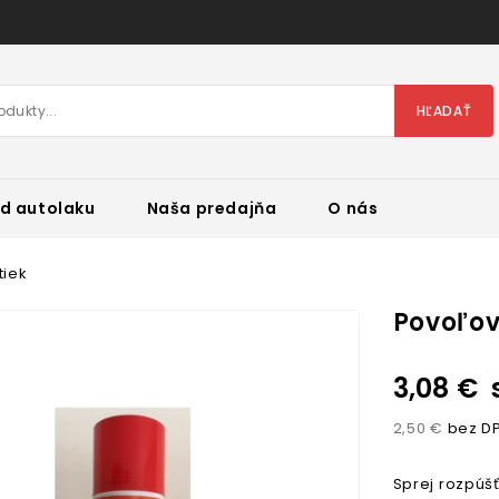
HĽADAŤ
d autolaku
Naša predajňa
O nás
tiek
Povoľov
3,08 €
2,50 €
bez D
Sprej rozpúšť