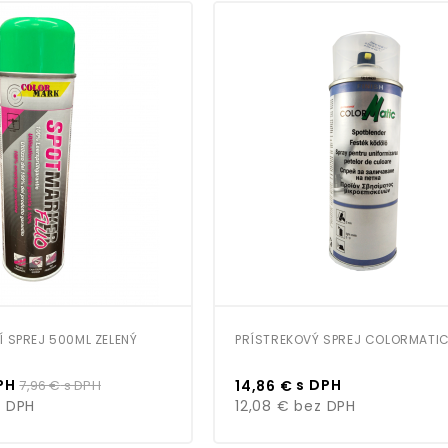
 SPREJ 500ML ZELENÝ
PRÍSTREKOVÝ SPREJ COLORMATI
Bežná
Cena
PH
s DPH
7,96 €
s DPH
14,86 €
cena
 DPH
12,08 €
bez DPH