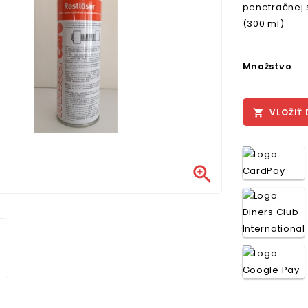
penetračnej 
(300 ml)
Množstvo
VLOŽIŤ 

