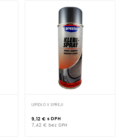
-15
C
LEPIDLO V SPREJI
KONT
Cena
Cen
s DPH
9,12 €
6,2
7,42 €
bez DPH
5,10