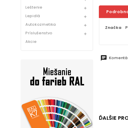
Leštenie

Podrobno
Lepidlá

Autokozmetika

Značka
P
Príslušenstvo

Akcie
chat
Komentár
ĎALŠIE PR