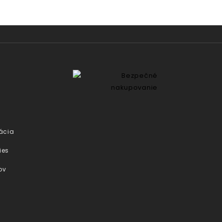
ácia
ies
ov