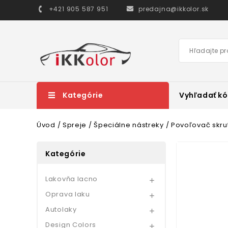
+421 905 587 951
predajna@ikkolor.sk
Kategórie
Vyhľadať kó
Úvod
Spreje
Špeciálne nástreky
Povoľovač skru
Kategórie
Lakovňa lacno

Oprava laku

Autolaky

Design Colors
