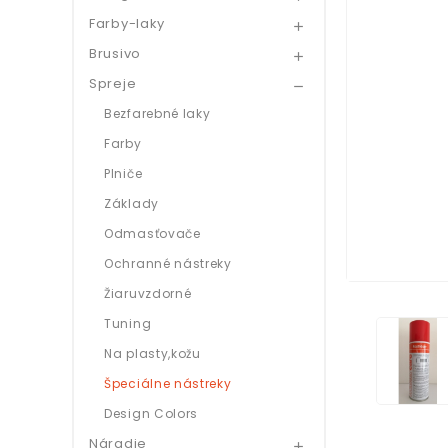
Farby-laky

Brusivo

Spreje

Bezfarebné laky
Farby
Plniče
Základy
Odmasťovače
Ochranné nástreky
Žiaruvzdorné
Tuning
Na plasty,kožu
Špeciálne nástreky
Design Colors
Náradie
