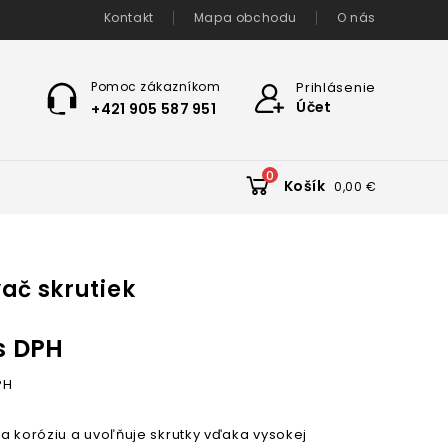
Kontakt
Mapa obchodu
O nás
Pomoc zákazníkom
Prihlásenie
Účet
+421 905 587 951
0
Košík
0,00 €
ač skrutiek
s DPH
PH
a koróziu a uvoľňuje skrutky vďaka vysokej