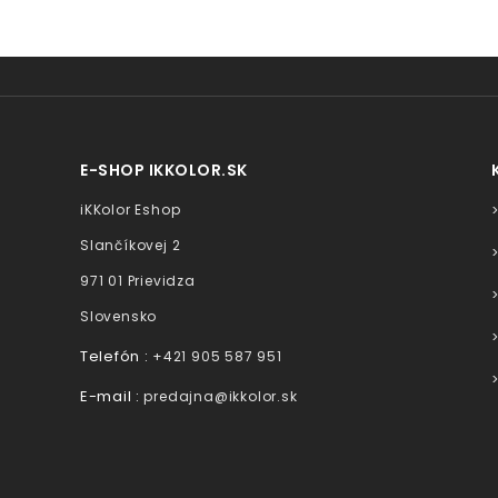
E-SHOP IKKOLOR.SK
iKKolor Eshop
Slančíkovej 2
971 01 Prievidza
Slovensko
Telefón :
+421 905 587 951
E-mail :
predajna@ikkolor.sk