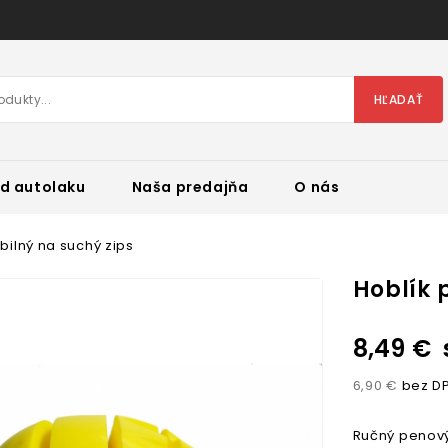
HĽADAŤ
d autolaku
Naša predajňa
O nás
bilný na suchý zips
Hoblík 
8,49 €
6,90 €
bez D
Ručný penový