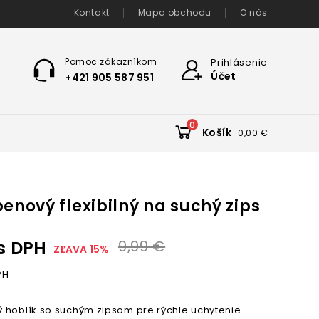
Kontakt
Mapa obchodu
O nás
Pomoc zákazníkom
Prihlásenie
Účet
+421 905 587 951
0
Košík
0,00 €
penový flexibilný na suchý zips
s DPH
9,99 €
ZĽAVA 15%
PH
 hoblík so suchým zipsom pre rýchle uchytenie