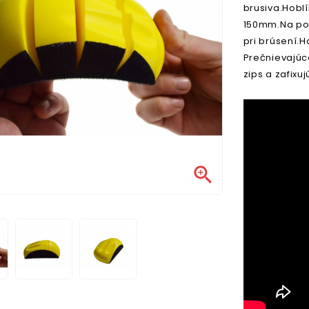
brusiva.Hobl
150mm.Na pov
pri brúsení.H
Prečnievajúce
zips a zafixu
