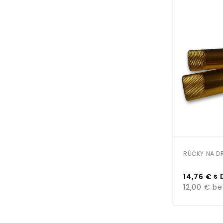
RÚČKY NA DR
Cena
s 
14,76 €
12,00 €
be