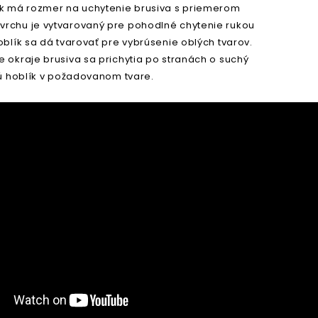
ík má rozmer na uchytenie brusiva s priemerom
rchu je vytvarovaný pre pohodlné chytenie rukou
oblík sa dá tvarovať pre vybrúsenie oblých tvarov.
 okraje brusiva sa prichytia po stranách o suchý
jú hoblík v požadovanom tvare.