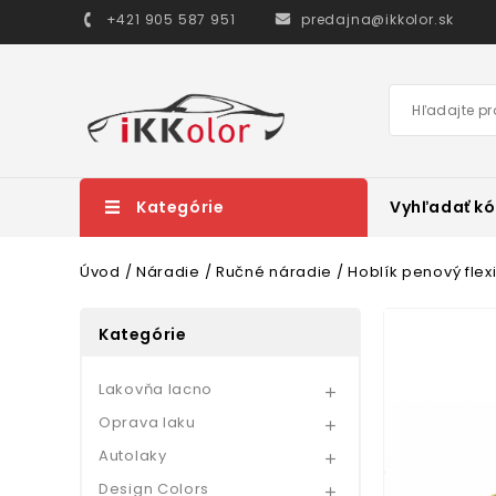
+421 905 587 951
predajna@ikkolor.sk
Kategórie
Vyhľadať kó
Úvod
Náradie
Ručné náradie
Hoblík penový flexi
Kategórie
Lakovňa lacno

Oprava laku

Autolaky

Design Colors
