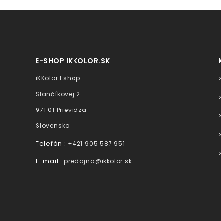
E-SHOP IKKOLOR.SK
iKKolor Eshop
Slančíkovej 2
971 01 Prievidza
Slovensko
Telefón :
+421 905 587 951
E-mail :
predajna@ikkolor.sk