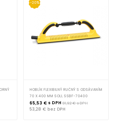
-20%
-15
TORNÝ
HOBLÍK FLEXIBILNÝ RUČNÝ S ODSÁVANÍM
SIA 
70 X 400 MM SOLL SSBF-70400
Cena
Bežná
Cen
s DPH
65,53 €
81,92 €
s DPH
18,
cena
53,28 €
bez DPH
14,