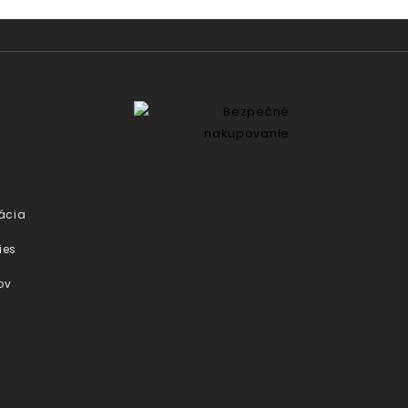
ácia
ies
ov