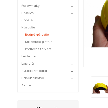
Farby-laky

Brusivo

Spreje

Náradie

Ručné náradie
Striekacie pištole
Podložné taniere
Leštenie

Lepidlá

Autokozmetika

Príslušenstvo

Akcie