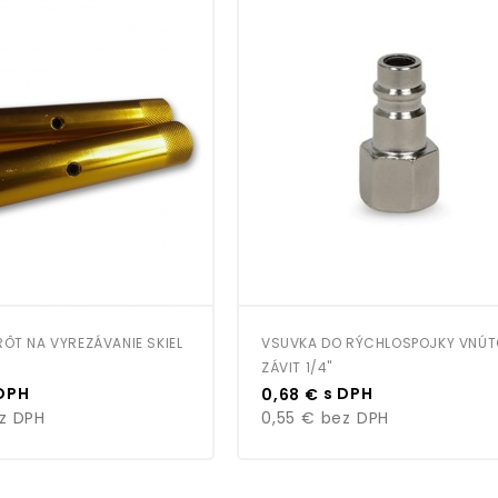
ÔT NA VYREZÁVANIE SKIEL
VSUVKA DO RÝCHLOSPOJKY VNÚ
ZÁVIT 1/4"
Cena
DPH
s DPH
0,68 €
z DPH
0,55 €
bez DPH