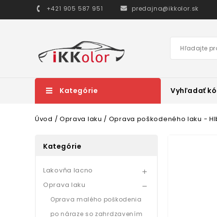
+421 905 587 951
predajna@ikkolor.sk
Kategórie
Vyhľadať kó
Úvod
Oprava laku
Oprava poškodeného laku - Hl
Kategórie
Lakovňa lacno

Oprava laku

Oprava malého poškodenia
po náraze so zahrdzavením