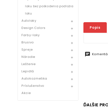
laku bez poškodenia podložia
laku
Autolaky

Popis
Design Colors

Farby-laky

Brusivo

Spreje

chat
Komentár
Náradie

Leštenie

Lepidlá

Autokozmetika

Príslušenstvo

Akcie
ĎALŠIE PR