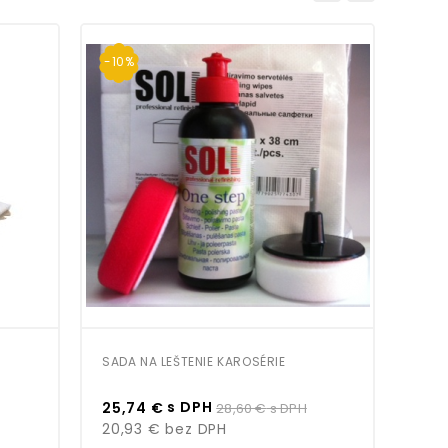
-10%
SADA NA LEŠTENIE KAROSÉRIE
JAPO
Cena
Bežná
Cen
s DPH
25,74 €
28,60 €
s DPH
4,9
cena
20,93 €
bez DPH
4,0