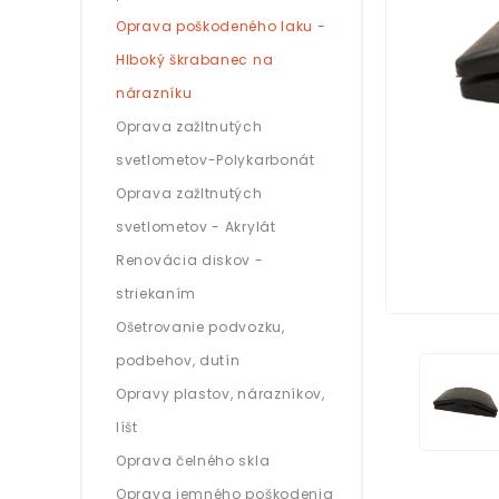
Oprava poškodeného laku -
Hlboký škrabanec na
nárazníku
Oprava zažltnutých
svetlometov-Polykarbonát
Oprava zažltnutých
svetlometov - Akrylát
Renovácia diskov -
striekaním
Ošetrovanie podvozku,
podbehov, dutín
Opravy plastov, nárazníkov,
líšt
Oprava čelného skla
Oprava jemného poškodenia