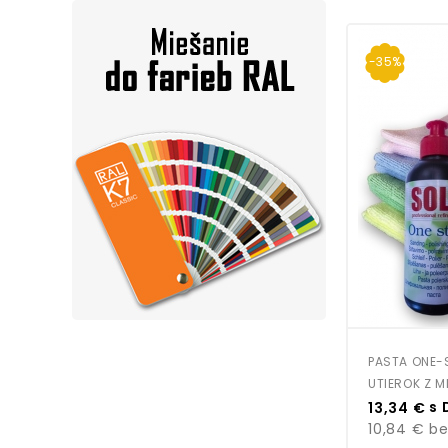
-35%
PASTA ONE-S
UTIEROK Z M
Cena
s 
13,34 €
10,84 €
be