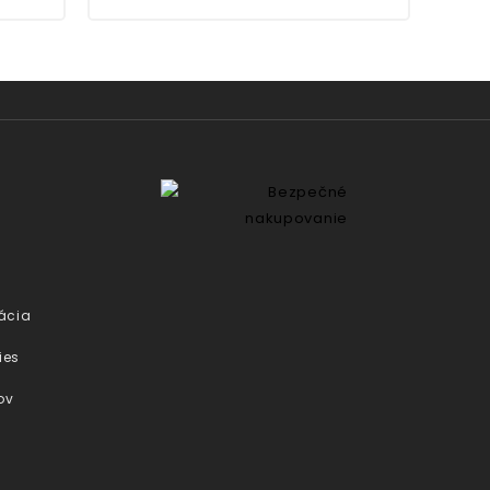
ácia
ies
ov