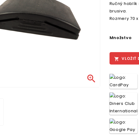
Ručný hoblík
brusiva.
Rozmery 70 x
Množstvo
VLOŽIŤ 

