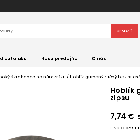
HĽADAŤ
d autolaku
Naša predajňa
O nás
boký škrabanec na nárazníku
Hoblík gumený ručný bez such
Hoblík 
zipsu
7,74 €
6,29 €
bez D