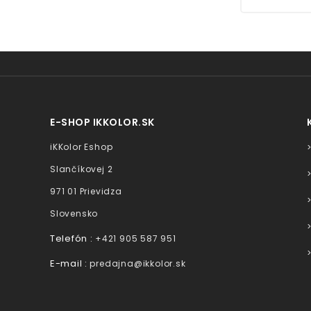
E-SHOP IKKOLOR.SK
iKKolor Eshop
Slančíkovej 2
971 01 Prievidza
Slovensko
Telefón :
+421 905 587 951
E-mail :
predajna@ikkolor.sk