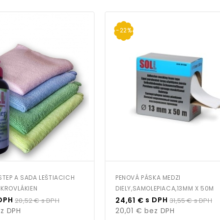
-22%
TEP A SADA LEŠTIACICH
PENOVÁ PÁSKA MEDZI
IKROVLÁKIEN
DIELY,SAMOLEPIACA,13MM X 50M
Bežná
Cena
Bežná
DPH
s DPH
20,52 €
s DPH
24,61 €
31,55 €
s DPH
cena
cena
z DPH
20,01 €
bez DPH