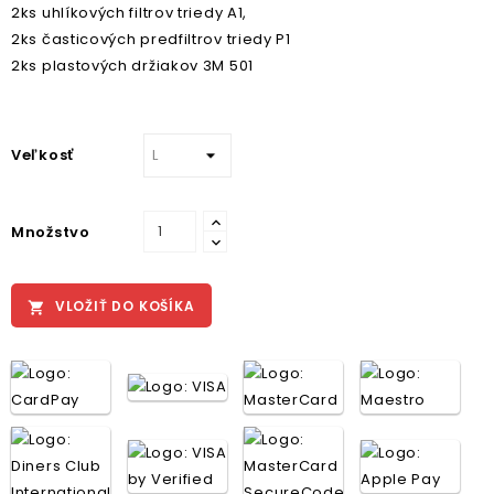
2ks uhlíkových filtrov triedy A1,
2ks časticových predfiltrov triedy P1
2ks plastových držiakov 3M 501
Veľkosť
Množstvo
VLOŽIŤ DO KOŠÍKA
