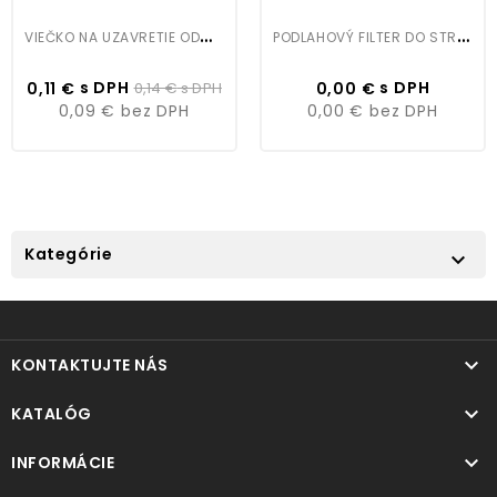
V
IEČKO NA UZAVRETIE ODMERKY 300ML
P
ODLAHOVÝ FILTER DO STRIEKACEJ KABÍNY 1 X 20M
Cena
Bežná
Cena
s DPH
s DPH
0,11 €
0,14 €
s DPH
0,00 €
cena
0,09 €
bez DPH
0,00 €
bez DPH
Kategórie


KONTAKTUJTE NÁS

KATALÓG

INFORMÁCIE