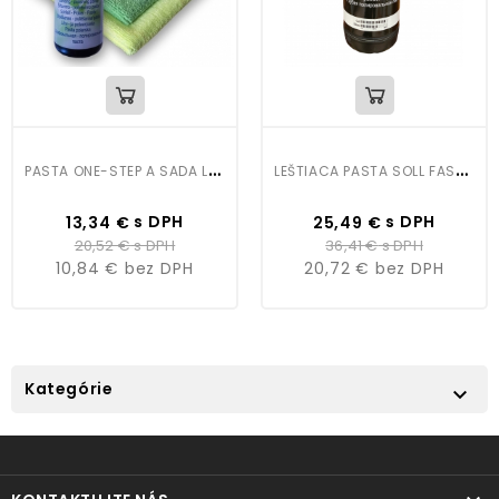
P
ASTA ONE-STEP A SADA LEŠTIACICH UTIEROK Z MIKROVLÁKIEN
L
EŠTIACA PASTA SOLL FAST-74 1KG
Cena
Bežná
Cena
Bežná
s DPH
s DPH
13,34 €
25,49 €
cena
cena
20,52 €
s DPH
36,41 €
s DPH
10,84 €
bez DPH
20,72 €
bez DPH
Kategórie
