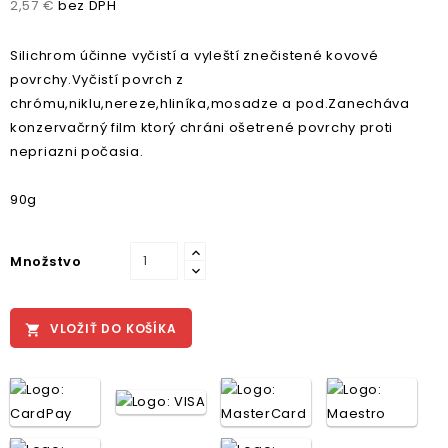
2,57 €
bez DPH
Silichrom účinne vyčistí a vyleští znečistené kovové
povrchy.Vyčistí povrch z
chrómu,niklu,nereze,hliníka,mosadze a pod.Zanecháva
konzervačrný film ktorý chráni ošetrené povrchy proti
nepriazni počasia.
90g
Množstvo
VLOŽIŤ DO KOŠÍKA
