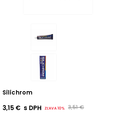
Silichrom
3,15 €
s DPH
3,51 €
ZĽAVA 10%