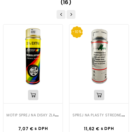
(16)
-10%
M
OTIP SPREJ NA DISKY ZLATÝ
S
PREJ NA PLASTY STREDNE ŠEDÝ
Cena
Cena
Bežná
s DPH
s DPH
7,07 €
11,62 €