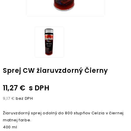
Sprej CW žiaruvzdorný Čierny
11,27 €
s DPH
9,17 €
bez DPH
Žiaruvzdorný sprej odolný do 800 stupňov Celzia v čiernej
matnej farbe.
400 ml