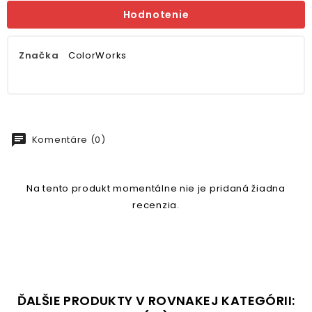
Hodnotenie
Značka
ColorWorks
chat
Komentáre (0)
Na tento produkt momentálne nie je pridaná žiadna
recenzia.
ĎALŠIE PRODUKTY V ROVNAKEJ KATEGÓRII: