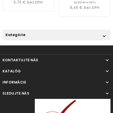
cena
5,75 €
bez DPH
12,92 €
s DPH
9,45 €
bez DPH
Kategórie


KONTAKTUJTE NÁS

KATALÓG

INFORMÁCIE

SLEDUJTE NÁS