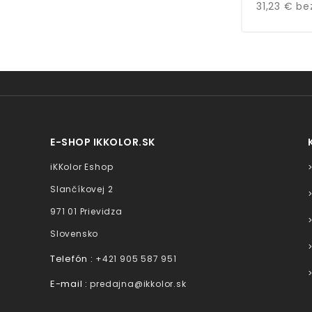
31,23 €
be
E-SHOP IKKOLOR.SK
iKKolor Eshop
Slančíkovej 2
971 01 Prievidza
Slovensko
Telefón :
+421 905 587 951
E-mail :
predajna@ikkolor.sk