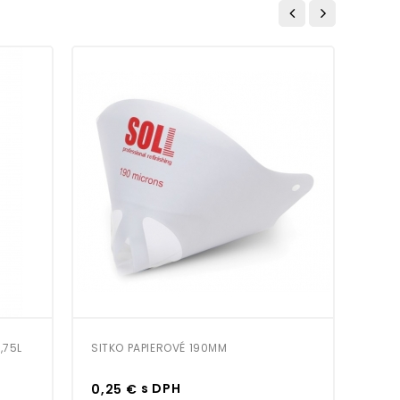
-15
,75L
SITKO PAPIEROVÉ 190ΜM
EPOX
ČIER
Cena
Cen
s DPH
0,25 €
7,5