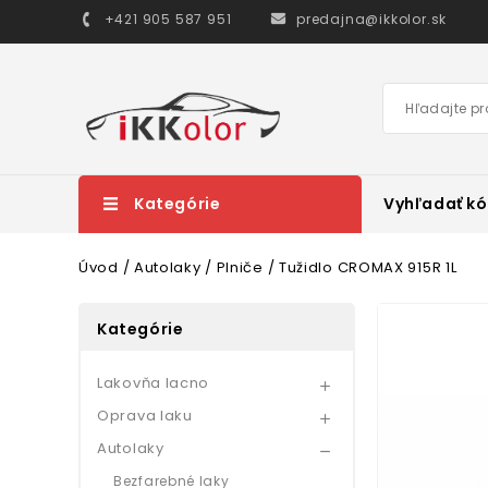
+421 905 587 951
predajna@ikkolor.sk
Kategórie
Vyhľadať kó
Úvod
Autolaky
Plniče
Tužidlo CROMAX 915R 1L
Kategórie
Lakovňa lacno

Oprava laku

Autolaky

Bezfarebné laky