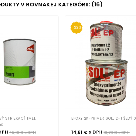
ODUKTY V ROVNAKEJ KATEGÓRII: (16)
-22%
VÝ STRIEKACÍ TMEL
EPOXY 2K-PRIMER SOLL 2+1 ŠEDÝ 0
9R
Bežná
Cena
Bežná
DPH
s DPH
45,19 €
s DPH
14,61 €
18,73 €
s DPH