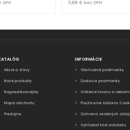
cena
cena
z DPH
11,88 €
bez DPH
KATALÓG
INFORMÁCIE
Akcie a zľavy
Obchodné podmienky
Nové produkty
Dodacie podmienky
Najpredávanejšie
Vrátenie tovaru a reklam
Mapa obchodu
Používanie súborov Cook
Predajne
Ochrana osobných údaj
Vyhľadať kód autolaku