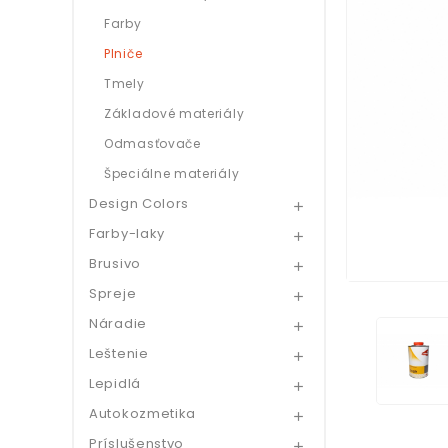
Farby
Plniče
Tmely
Základové materiály
Odmasťovače
Špeciálne materiály
Design Colors

Farby-laky

Brusivo

Spreje

Náradie

Leštenie

Lepidlá

Autokozmetika

Príslušenstvo
