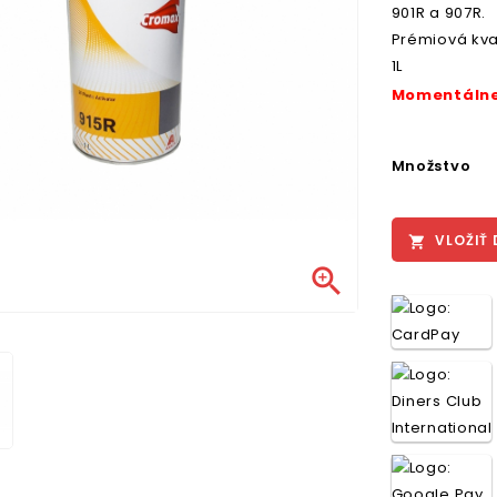
901R a 907R.
Prémiová kv
1L
Momentálne 
Množstvo
VLOŽIŤ 

