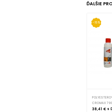
ĎALŠIE PR
-15%
POLYESTERO
CROMAX 79
Cena
s 
38,41 €