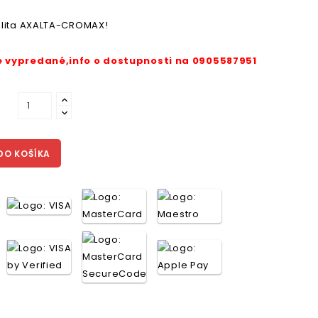
alita AXALTA-CROMAX!
vypredané,info o dostupnosti na 0905587951
DO KOŠÍKA