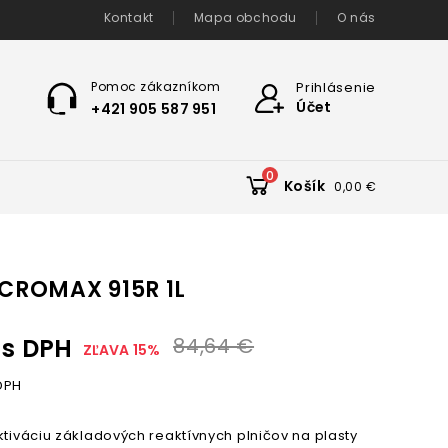
Kontakt
Mapa obchodu
O nás
Pomoc zákazníkom
Prihlásenie
Účet
+421 905 587 951
0
Košík
0,00 €
 CROMAX 915R 1L
s DPH
84,64 €
ZĽAVA 15%
DPH
ktiváciu základových reaktívnych plničov na plasty