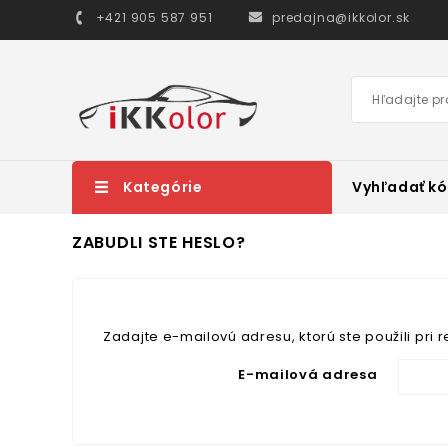
+421 905 587 951
predajna@ikkolor.sk
Kategórie
Vyhľadať kó
ZABUDLI STE HESLO?
Zadajte e-mailovú adresu, ktorú ste použili pri
E-mailová adresa